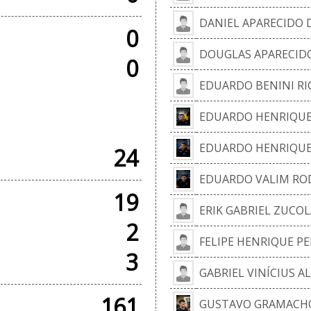
DANIEL APARECIDO D
0
DOUGLAS APARECIDO
0
EDUARDO BENINI R
 AMISTOSOS
EDUARDO HENRIQUE 
EDUARDO HENRIQUE
24
EDUARDO VALIM RO
19
ERIK GABRIEL ZUCO
2
FELIPE HENRIQUE PE
3
GABRIEL VINÍCIUS AL
161
GUSTAVO GRAMACHO