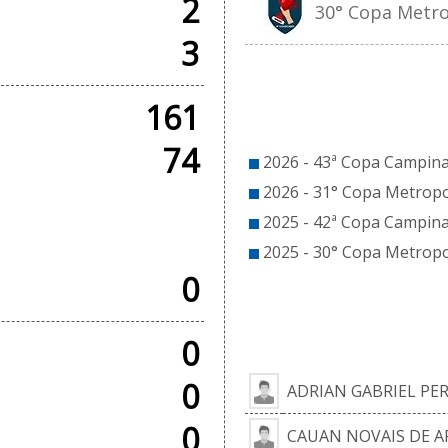
2
30° Copa Metrop
3
CO
161
74
2026 - 43ª Copa Campinas
2026 - 31° Copa Metropo
2025 - 42ª Copa Campinas
OS
2025 - 30° Copa Metropol
0
EL
0
0
ADRIAN GABRIEL PER
0
CAUAN NOVAIS DE A