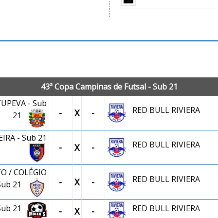
JOGOS OFICIAIS
43ª Copa Campinas de Futsal - Sub 21
TUPEVA - Sub
RED BULL RIVIERA
-
X
-
21
RA - Sub 21
RED BULL RIVIERA
-
X
-
O / COLÉGIO
RED BULL RIVIERA
-
X
-
Sub 21
 Sub 21
RED BULL RIVIERA
-
X
-