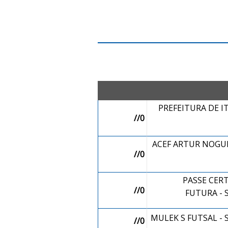
PREFEITURA DE I
//0
ACEF ARTUR NOGUEI
//0
PASSE CERT
//0
FUTURA - 
MULEK S FUTSAL -
//0