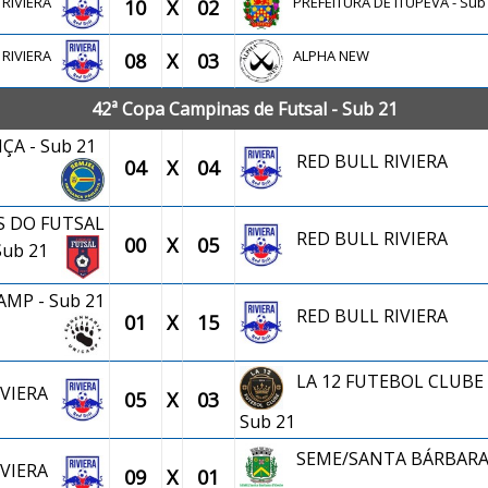
 RIVIERA
PREFEITURA DE ITUPEVA - Sub
10
X
02
 RIVIERA
ALPHA NEW
08
X
03
42ª Copa Campinas de Futsal - Sub 21
ÇA - Sub 21
RED BULL RIVIERA
04
X
04
 DO FUTSAL
RED BULL RIVIERA
00
X
05
 Sub 21
MP - Sub 21
RED BULL RIVIERA
01
X
15
LA 12 FUTEBOL CLUBE 
IVIERA
05
X
03
Sub 21
SEME/SANTA BÁRBARA
IVIERA
09
X
01