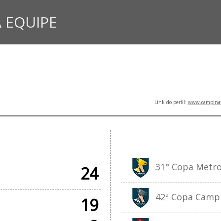
 EQUIPE
Link do perfil:
www.campinasf
IAIS
31° Copa Metrop
24
42ª Copa Campin
19