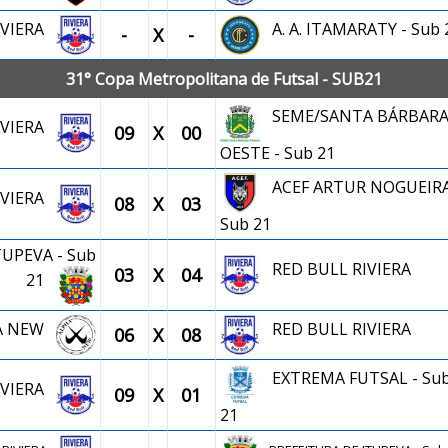
IVIERA
A. A. ITAMARATY - Sub 
-
X
-
31° Copa Metropolitana de Futsal - SUB21
SEME/SANTA BÁRBARA
IVIERA
09
X
00
OESTE - Sub 21
ACEF ARTUR NOGUEIRA
IVIERA
08
X
03
Sub 21
TUPEVA - Sub
RED BULL RIVIERA
03
X
04
21
A NEW
RED BULL RIVIERA
06
X
08
EXTREMA FUTSAL - Su
IVIERA
09
X
01
21