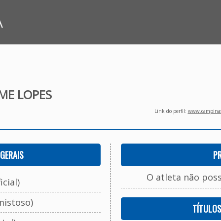
A
ME LOPES
Link do perfil:
www.campinasf
GERAIS
P
O atleta não pos
cial)
mistoso)
TÍTULO