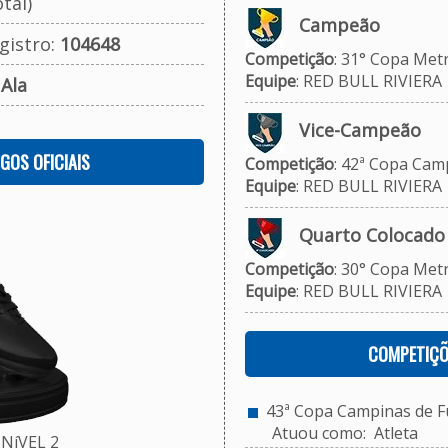
tal)
Campeão
gistro:
104648
Competição
: 31° Copa Met
Equipe
: RED BULL RIVIERA
:
Ala
Vice-Campeão
OGOS OFICIAIS
Competição
: 42ª Copa Camp
Equipe
: RED BULL RIVIERA
Quarto Colocado
Competição
: 30° Copa Metr
Equipe
: RED BULL RIVIERA
COMPETIÇÕ
43ª Copa Campinas de Fu
Atuou como: Atleta
NíVEL 2