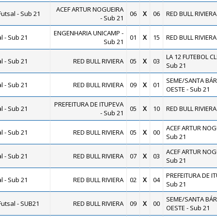
ACEF ARTUR NOGUEIRA
utsal - Sub 21
06
X
06
RED BULL RIVIERA
- Sub 21
ENGENHARIA UNICAMP -
 - Sub 21
01
X
15
RED BULL RIVIERA
Sub 21
LA 12 FUTEBOL CL
 - Sub 21
RED BULL RIVIERA
05
X
03
Sub 21
SEME/SANTA BÁR
 - Sub 21
RED BULL RIVIERA
09
X
01
OESTE - Sub 21
PREFEITURA DE ITUPEVA
 - Sub 21
05
X
10
RED BULL RIVIERA
- Sub 21
ACEF ARTUR NOGU
 - Sub 21
RED BULL RIVIERA
05
X
00
Sub 21
ACEF ARTUR NOGU
 - Sub 21
RED BULL RIVIERA
07
X
03
Sub 21
PREFEITURA DE IT
 - Sub 21
RED BULL RIVIERA
02
X
04
Sub 21
SEME/SANTA BÁR
utsal - SUB21
RED BULL RIVIERA
09
X
00
OESTE - Sub 21