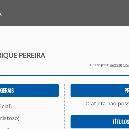
A
RIQUE PEREIRA
Link do perfil:
www.campinasf
GERAIS
P
O atleta não pos
cial)
mistoso)
TÍTULO