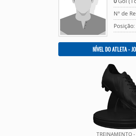
0
Gol (To
Nº de Re
Posição
NÍVEL DO ATLETA - J
TREINAMENTO - 