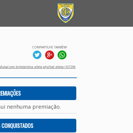
COMPARTILHE TAMBÉM!
utsal.com.br/estatistica_atleta.php?cod_atleta=107296
REMIAÇÕES
sui nenhuma premiação.
S CONQUISTADOS