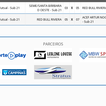
SEME/SANTA BÁRBARA
utsal - Sub 21
03
X
05
RED BULL RIVIER
D OESTE - Sub 21
ACEF ARTUR NO
utsal - Sub 21
RED BULL RIVIERA
05
X
07
- Sub 21
PARCEIROS