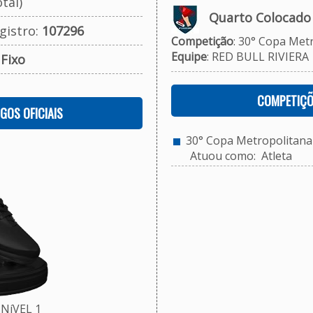
tal)
Quarto Colocado
gistro:
107296
Competição
: 30° Copa Metr
Equipe
: RED BULL RIVIERA
:
Fixo
COMPETIÇÕ
OGOS OFICIAIS
30° Copa Metropolitana d
Atuou como: Atleta
NíVEL 1