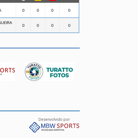
A
0
0
0
0
GUEIRA
0
0
0
0
Desenvolvido por