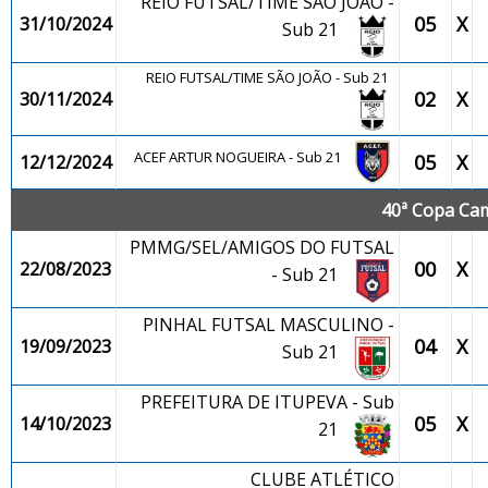
REIO FUTSAL/TIME SÃO JOÃO -
05
X
31/10/2024
Sub 21
REIO FUTSAL/TIME SÃO JOÃO - Sub 21
02
X
30/11/2024
ACEF ARTUR NOGUEIRA - Sub 21
05
X
12/12/2024
40ª Copa Cam
PMMG/SEL/AMIGOS DO FUTSAL
00
X
22/08/2023
- Sub 21
PINHAL FUTSAL MASCULINO -
04
X
19/09/2023
Sub 21
PREFEITURA DE ITUPEVA - Sub
05
X
14/10/2023
21
CLUBE ATLÉTICO