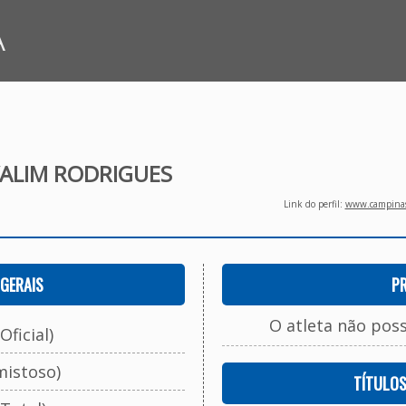
A
ALIM RODRIGUES
Link do perfil:
www.campinasf
GERAIS
P
O atleta não pos
Oficial)
mistoso)
TÍTULO