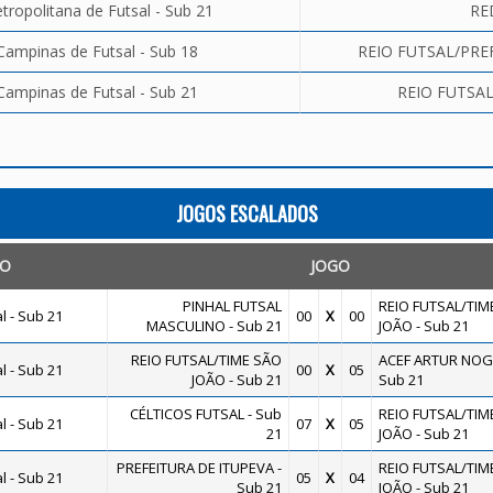
ropolitana de Futsal - Sub 21
RE
Campinas de Futsal - Sub 18
REIO FUTSAL/PREF
Campinas de Futsal - Sub 21
REIO FUTSAL
JOGOS ESCALADOS
TO
JOGO
PINHAL FUTSAL
REIO FUTSAL/TIM
 - Sub 21
00
X
00
MASCULINO - Sub 21
JOÃO - Sub 21
REIO FUTSAL/TIME SÃO
ACEF ARTUR NOGU
 - Sub 21
00
X
05
JOÃO - Sub 21
Sub 21
CÉLTICOS FUTSAL - Sub
REIO FUTSAL/TIM
 - Sub 21
07
X
05
21
JOÃO - Sub 21
PREFEITURA DE ITUPEVA -
REIO FUTSAL/TIM
 - Sub 21
05
X
04
Sub 21
JOÃO - Sub 21