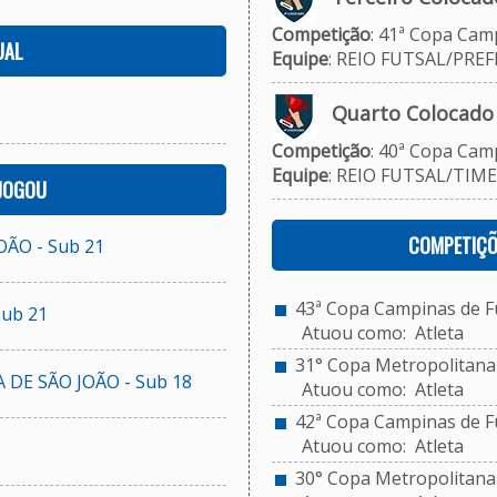
Competição
: 41ª Copa Camp
UAL
Equipe
: REIO FUTSAL/PREF
Quarto Colocado
Competição
: 40ª Copa Camp
Equipe
: REIO FUTSAL/TIME
 JOGOU
COMPETIÇÕ
OÃO - Sub 21
43ª Copa Campinas de Fu
Sub 21
Atuou como: Atleta
31° Copa Metropolitana 
 DE SÃO JOÃO - Sub 18
Atuou como: Atleta
42ª Copa Campinas de Fu
Atuou como: Atleta
30° Copa Metropolitana d