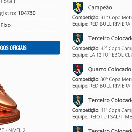
Total)
Campeão
gistro:
104730
Competição
: 31° Copa Met
Equipe
: RED BULL RIVIERA
:
Fixo
Terceiro Colocad
OGOS OFICIAIS
Competição
: 42ª Copa Camp
Equipe
: LA 12 FUTEBOL CL
Quarto Colocado
Competição
: 30° Copa Metr
Equipe
: RED BULL RIVIERA
Terceiro Colocad
Competição
: 41ª Copa Camp
Equipe
: REIO FUTSAL/TIME
 - NíVEL 2
Terceiro Colocad