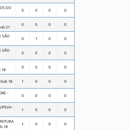
OS DO
0
0
0
0
0
0
0
0
ub 21
E SÃO
0
1
0
0
E SÃO
0
0
0
0
0
0
0
0
 18
 Sub 18
1
0
0
0
RE -
0
0
0
0
UPEVA -
1
0
0
0
FEITURA
1
0
0
0
b 18