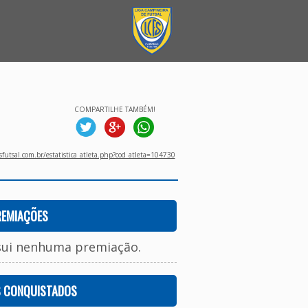
COMPARTILHE TAMBÉM!
utsal.com.br/estatistica_atleta.php?cod_atleta=104730
REMIAÇÕES
sui nenhuma premiação.
S CONQUISTADOS