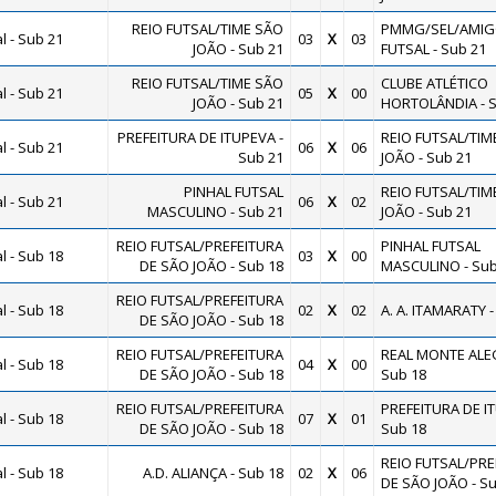
REIO FUTSAL/TIME SÃO
PMMG/SEL/AMIG
 - Sub 21
03
X
03
JOÃO - Sub 21
FUTSAL - Sub 21
REIO FUTSAL/TIME SÃO
CLUBE ATLÉTICO
 - Sub 21
05
X
00
JOÃO - Sub 21
HORTOLÂNDIA - S
PREFEITURA DE ITUPEVA -
REIO FUTSAL/TIM
 - Sub 21
06
X
06
Sub 21
JOÃO - Sub 21
PINHAL FUTSAL
REIO FUTSAL/TIM
 - Sub 21
06
X
02
MASCULINO - Sub 21
JOÃO - Sub 21
REIO FUTSAL/PREFEITURA
PINHAL FUTSAL
 - Sub 18
03
X
00
DE SÃO JOÃO - Sub 18
MASCULINO - Sub
REIO FUTSAL/PREFEITURA
 - Sub 18
02
X
02
A. A. ITAMARATY -
DE SÃO JOÃO - Sub 18
REIO FUTSAL/PREFEITURA
REAL MONTE ALEG
 - Sub 18
04
X
00
DE SÃO JOÃO - Sub 18
Sub 18
REIO FUTSAL/PREFEITURA
PREFEITURA DE IT
 - Sub 18
07
X
01
DE SÃO JOÃO - Sub 18
Sub 18
REIO FUTSAL/PRE
 - Sub 18
A.D. ALIANÇA - Sub 18
02
X
06
DE SÃO JOÃO - Su