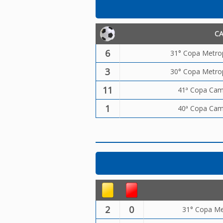
C
6
31° Copa Metrop
3
30° Copa Metrop
11
41ª Copa Camp
1
40ª Copa Camp
2
0
31° Copa Me