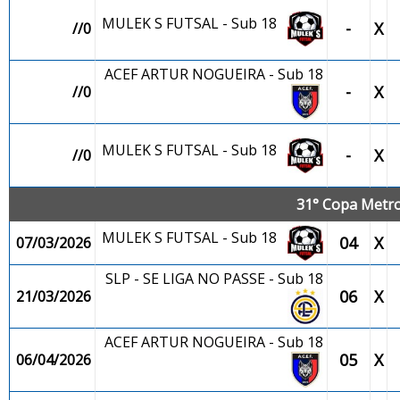
MULEK S FUTSAL - Sub 18
-
X
//0
ACEF ARTUR NOGUEIRA - Sub 18
-
X
//0
MULEK S FUTSAL - Sub 18
-
X
//0
31° Copa Metro
MULEK S FUTSAL - Sub 18
04
X
07/03/2026
SLP - SE LIGA NO PASSE - Sub 18
06
X
21/03/2026
ACEF ARTUR NOGUEIRA - Sub 18
05
X
06/04/2026