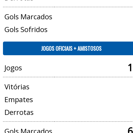
Gols Marcados
Gols Sofridos
JOGOS OFICIAIS + AMISTOSOS
1
Jogos
Vitórias
Empates
Derrotas
6
Gols Marcados