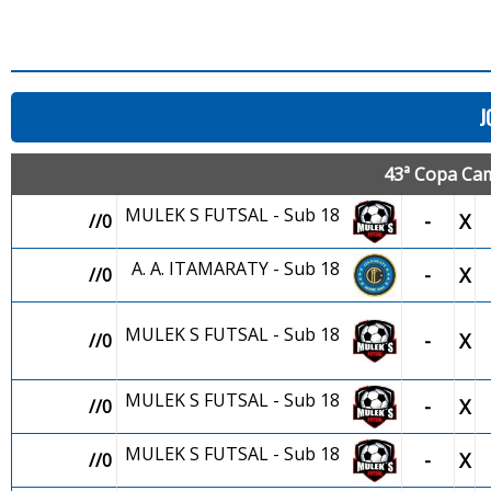
J
43ª Copa Cam
MULEK S FUTSAL - Sub 18
-
X
//0
A. A. ITAMARATY - Sub 18
-
X
//0
MULEK S FUTSAL - Sub 18
-
X
//0
MULEK S FUTSAL - Sub 18
-
X
//0
MULEK S FUTSAL - Sub 18
-
X
//0