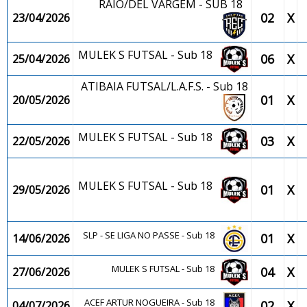
RAIO/DEL VARGEM - SUB 18
02
X
23/04/2026
MULEK S FUTSAL - Sub 18
06
X
25/04/2026
ATIBAIA FUTSAL/L.A.F.S. - Sub 18
01
X
20/05/2026
MULEK S FUTSAL - Sub 18
03
X
22/05/2026
MULEK S FUTSAL - Sub 18
01
X
29/05/2026
SLP - SE LIGA NO PASSE - Sub 18
01
X
14/06/2026
MULEK S FUTSAL - Sub 18
04
X
27/06/2026
ACEF ARTUR NOGUEIRA - Sub 18
02
X
04/07/2026