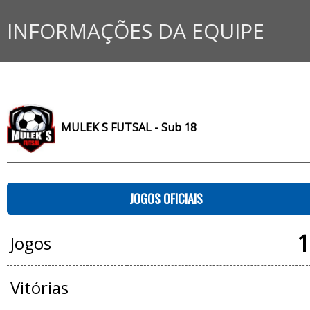
INFORMAÇÕES DA EQUIPE
MULEK S FUTSAL - Sub 18
JOGOS OFICIAIS
1
Jogos
Vitórias