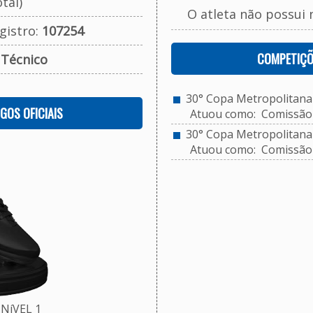
tal)
O atleta não possui 
gistro:
107254
COMPETIÇÕ
:
Técnico
30° Copa Metropolitana d
OGOS OFICIAIS
Atuou como: Comissão 
30° Copa Metropolitana d
Atuou como: Comissão 
NíVEL 1