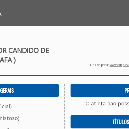
A
OR CANDIDO DE
AFA )
Link do perfil:
www.campinasf
GERAIS
P
O atleta não pos
cial)
mistoso)
TÍTULO