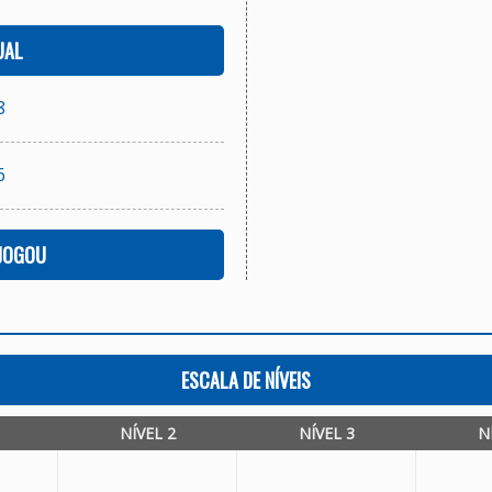
UAL
8
6
 JOGOU
ESCALA DE NÍVEIS
NÍVEL 2
NÍVEL 3
N