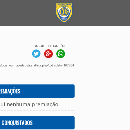
COMPARTILHE TAMBÉM!
utsal.com.br/estatistica_atleta.php?cod_atleta=107254
REMIAÇÕES
sui nenhuma premiação.
S CONQUISTADOS