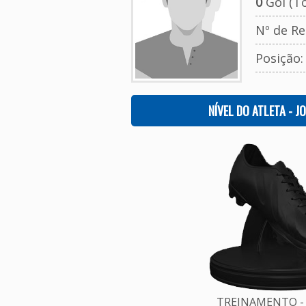
0
Gol (To
Nº de Re
Posição
NÍVEL DO ATLETA - J
TREINAMENTO - 