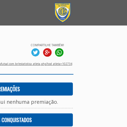
COMPARTILHE TAMBÉM!
utsal.com.br/estatistica_atleta.php?cod_atleta=102734
REMIAÇÕES
sui nenhuma premiação.
S CONQUISTADOS