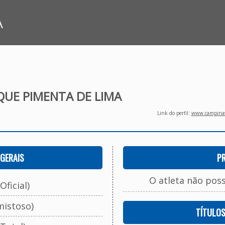
A
QUE PIMENTA DE LIMA
Link do perfil:
www.campinasf
GERAIS
P
O atleta não pos
Oficial)
mistoso)
TÍTULO