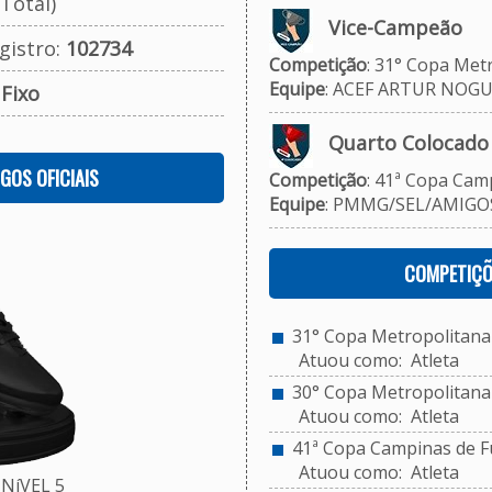
Total)
Vice-Campeão
gistro:
102734
Competição
: 31° Copa Met
Equipe
: ACEF ARTUR NOGUE
:
Fixo
Quarto Colocado
OGOS OFICIAIS
Competição
: 41ª Copa Camp
Equipe
: PMMG/SEL/AMIGOS
COMPETIÇÕ
31° Copa Metropolitana 
Atuou como: Atleta
30° Copa Metropolitana d
Atuou como: Atleta
41ª Copa Campinas de Fu
Atuou como: Atleta
NíVEL 5