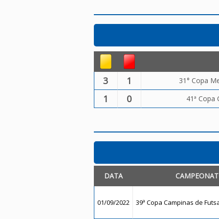
3
1
31° Copa Me
1
0
41ª Copa 
DATA
CAMPEONA
01/09/2022
39ª Copa Campinas de Futsal