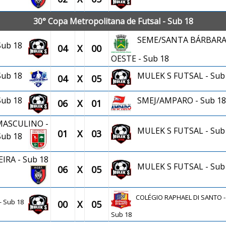
30° Copa Metropolitana de Futsal - Sub 18
SEME/SANTA BÁRBARA
 Sub 18
04
X
00
OESTE - Sub 18
 Sub 18
MULEK S FUTSAL - Sub
04
X
05
 Sub 18
SMEJ/AMPARO - Sub 18
06
X
01
MASCULINO -
MULEK S FUTSAL - Sub
01
X
03
Sub 18
RA - Sub 18
MULEK S FUTSAL - Sub
06
X
05
COLÉGIO RAPHAEL DI SANTO -
 - Sub 18
00
X
05
Sub 18