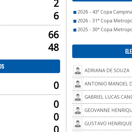
2
2026 - 43ª Copa Campinas
6
2026 - 31° Copa Metropo
2025 - 30° Copa Metropol
66
48
EL
OS
ADRIANA DE SOUZA
0
ANTONIO MANOEL 
GABRIEL LUCAS CAN
0
GEOVANNE HENRIQUE
0
GUSTAVO HENRIQUE
0