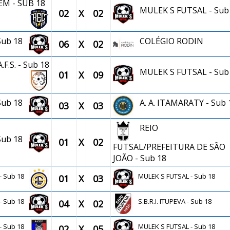
EM - SUB 18
MULEK S FUTSAL - Sub
02
X
02
 Sub 18
COLÉGIO RODIN
06
X
02
F.S. - Sub 18
MULEK S FUTSAL - Sub
01
X
09
 Sub 18
A. A. ITAMARATY - Sub 
03
X
03
REIO
 Sub 18
01
X
02
FUTSAL/PREFEITURA DE SÃO
JOÃO - Sub 18
 - Sub 18
MULEK S FUTSAL - Sub 18
01
X
03
 - Sub 18
S.B.R.I. ITUPEVA - Sub 18
04
X
02
- Sub 18
MULEK S FUTSAL - Sub 18
02
X
05