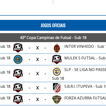
JOGOS OFICIAIS
43ª Copa Campinas de Futsal - Sub 18
 Sub 18
INTER VINHEDO - Sub 
-
X
-
 Sub 18
MULEK S FUTSAL - Sub
-
X
-
SLP - SE LIGA NO PASSE
 Sub 18
-
X
-
Sub 18
 Sub 18
S.B.R.I. ITUPEVA - Sub 1
-
X
-
 Sub 18
FORZA AZURRA FUTSA
-
X
-