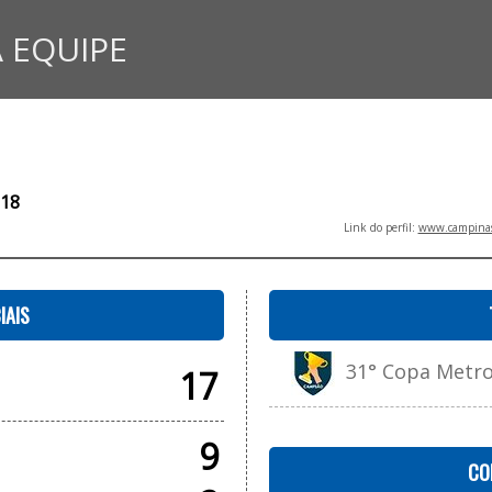
 EQUIPE
 18
Link do perfil:
www.campinasf
IAIS
31° Copa Metrop
17
9
CO