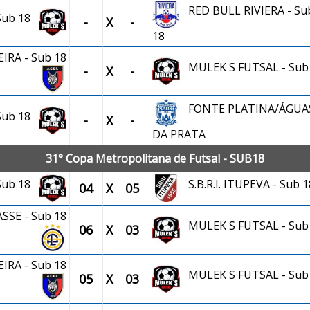
RED BULL RIVIERA - Su
 Sub 18
-
X
-
18
RA - Sub 18
MULEK S FUTSAL - Sub
-
X
-
FONTE PLATINA/ÁGUA
 Sub 18
-
X
-
DA PRATA
31° Copa Metropolitana de Futsal - SUB18
 Sub 18
S.B.R.I. ITUPEVA - Sub 1
04
X
05
ASSE - Sub 18
MULEK S FUTSAL - Sub
06
X
03
RA - Sub 18
MULEK S FUTSAL - Sub
05
X
03