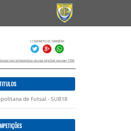
COMPARTILHE TAMBÉM!
utsal.com.br/estatistica_equipe.php?cod_equipe=1396
TITULOS
olitana de Futsal - SUB18
MPETIÇÕES