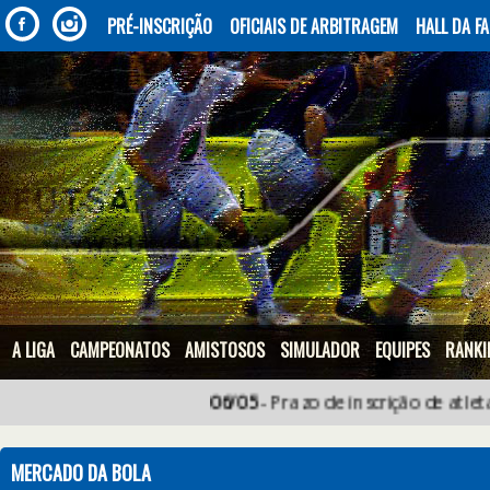
PRÉ-INSCRIÇÃO
OFICIAIS DE ARBITRAGEM
HALL DA F
A LIGA
CAMPEONATOS
AMISTOSOS
SIMULADOR
EQUIPES
RANKI
06/05
- Prazo de inscrição de atletas e Co
MERCADO DA BOLA