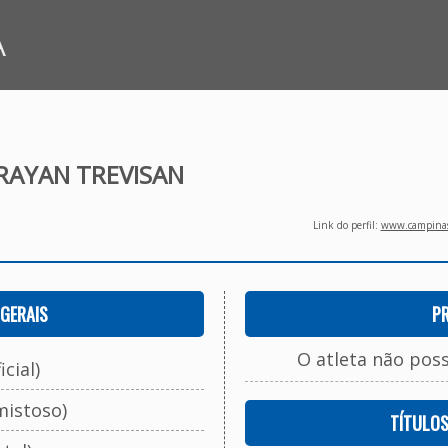
A
RAYAN TREVISAN
Link do perfil:
www.campinasf
GERAIS
P
O atleta não pos
cial)
mistoso)
TÍTULO