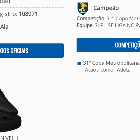
tal)
Campeão
gistro:
108971
Competição
: 31° Copa Met
Equipe
: SLP - SE LIGA NO P
:
Ala
COMPETIÇÕ
OGOS OFICIAIS
31° Copa Metropolitana 
Atuou como: Atleta
NíVEL 1