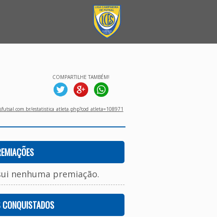
COMPARTILHE TAMBÉM!
utsal.com.br/estatistica_atleta.php?cod_atleta=108971
REMIAÇÕES
sui nenhuma premiação.
S CONQUISTADOS