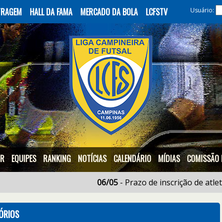
ITRAGEM
HALL DA FAMA
MERCADO DA BOLA
LCFSTV
Usuário:
OR
EQUIPES
RANKING
NOTÍCIAS
CALENDÁRIO
MÍDIAS
COMISSÃO 
06/05
- Prazo de inscrição de atletas e C
ÓRIOS