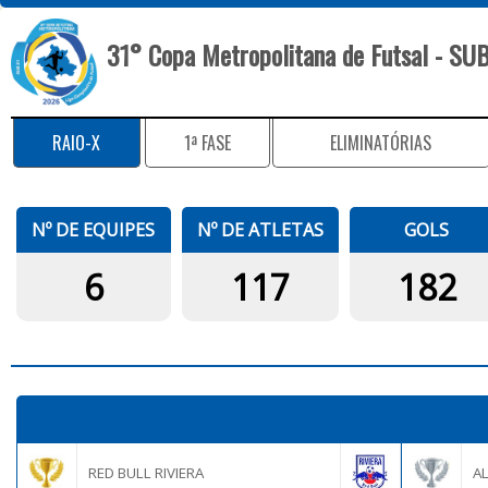
31° Copa Metropolitana de Futsal - SU
RAIO-X
1ª FASE
ELIMINATÓRIAS
Nº DE EQUIPES
Nº DE ATLETAS
GOLS
6
117
182
RED BULL RIVIERA
A