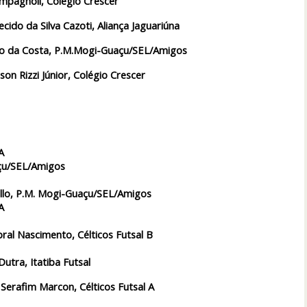
mpagnoli, Colégio Crescer
ido da Silva Cazoti, Aliança Jaguariúna
no da Costa, P.M.Mogi-Guaçu/SEL/Amigos
son Rizzi Júnior, Colégio Crescer
A
çu/SEL/Amigos
llo, P.M. Mogi-Guaçu/SEL/Amigos
A
bral Nascimento, Célticos Futsal B
Dutra, Itatiba Futsal
Serafim Marcon, Célticos Futsal A