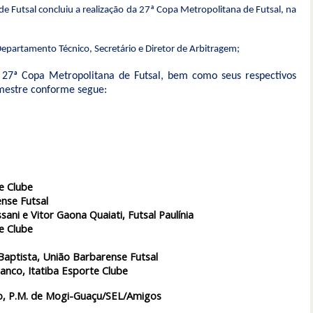
de Futsal concluiu a realização da
27ª Copa Metropolitana
de Futsal, na
 Departamento Técnico, S
ecretário
e Diretor de Arbitragem;
da 27ª Copa Metropolitana de Futsal, bem como seus respectivos
mestre conforme segue:
e Clube
nse Futsal
sani e Vitor Gaona Quaiati, Futsal Paulínia
e Clube
aptista, União Barbarense Futsal
ranco, Itatiba Esporte Clube
ro, P.M. de Mogi-Guaçu/SEL/Amigos