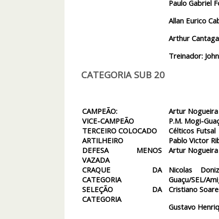
Paulo Gabriel Fo
Allan Eurico Ca
Arthur Cantaga
Treinador: John
CATEGORIA SUB 20
CAMPEÃO:
Artur Nogueira
VICE-CAMPEÃO
P.M. Mogi-Gua
TERCEIRO COLOCADO
Célticos Futsal
ARTILHEIRO
Pablo Victor Ri
DEFESA MENOS
Artur Nogueira
VAZADA
CRAQUE DA
Nicolas Don
CATEGORIA
Guaçu/SEL/Ami
SELEÇÃO DA
Cristiano Soare
CATEGORIA
Gustavo Henriqu