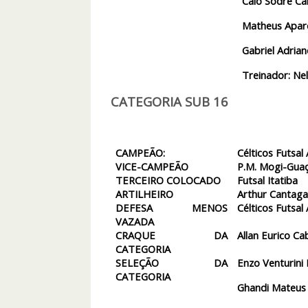
Caio Sodré Ca
Matheus Aparec
Gabriel Adria
Treinador: Nel
CATEGORIA SUB 16
CAMPEÃO:
Célticos Futsal 
VICE-CAMPEÃO
P.M. Mogi-Gua
TERCEIRO COLOCADO
Futsal Itatiba
ARTILHEIRO
Arthur Cantaga
DEFESA MENOS
Célticos Futsal 
VAZADA
CRAQUE DA
Allan Eurico Ca
CATEGORIA
SELEÇÃO DA
Enzo Venturini 
CATEGORIA
Ghandi Mateus 