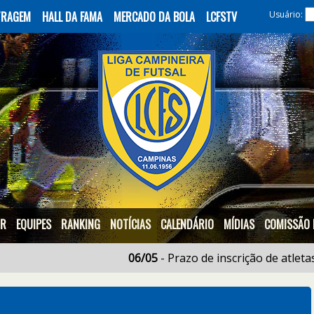
ITRAGEM
HALL DA FAMA
MERCADO DA BOLA
LCFSTV
Usuário:
OR
EQUIPES
RANKING
NOTÍCIAS
CALENDÁRIO
MÍDIAS
COMISSÃO 
06/05
- Prazo de inscrição de atletas e Com