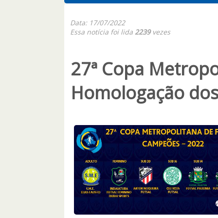
Data: 17/07/2022
Essa notícia foi lida
2239
vezes
27ª Copa Metropol
Homologação do