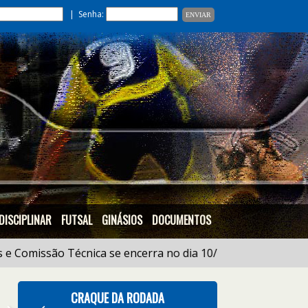
| Senha:
DISCIPLINAR
FUTSAL
GINÁSIOS
DOCUMENTOS
issão Técnica se encerra no dia 10/05 às 18:00h |
21/01
-
CRAQUE DA RODADA