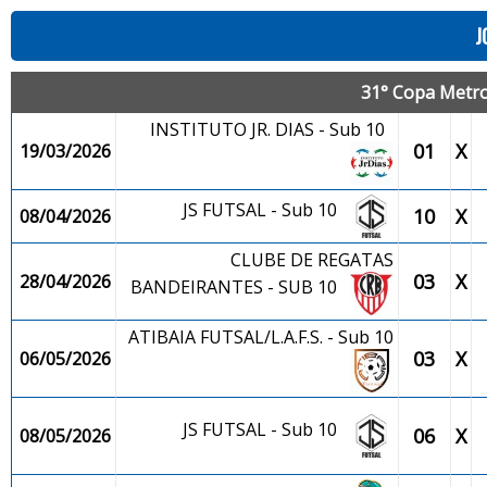
J
31° Copa Metro
INSTITUTO JR. DIAS - Sub 10
01
X
19/03/2026
JS FUTSAL - Sub 10
10
X
08/04/2026
CLUBE DE REGATAS
03
X
28/04/2026
BANDEIRANTES - SUB 10
ATIBAIA FUTSAL/L.A.F.S. - Sub 10
03
X
06/05/2026
JS FUTSAL - Sub 10
06
X
08/05/2026