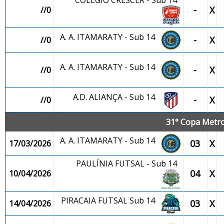
COLÉGIO CRESCER - Sub 14
-
X
//0
A. A. ITAMARATY - Sub 14
-
X
//0
A. A. ITAMARATY - Sub 14
-
X
//0
A.D. ALIANÇA - Sub 14
-
X
//0
31° Copa Metro
A. A. ITAMARATY - Sub 14
03
X
17/03/2026
PAULÍNIA FUTSAL - Sub 14
04
X
10/04/2026
PIRACAIA FUTSAL Sub 14
03
X
14/04/2026