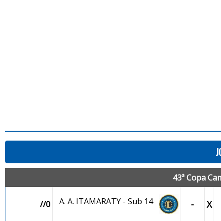
J
43ª Copa Cam
A. A. ITAMARATY - Sub 14
-
X
//0