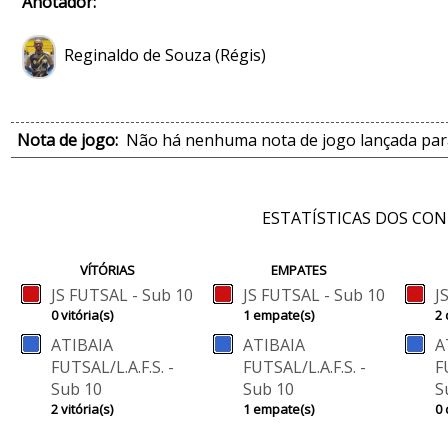
Anotador:
Reginaldo de Souza (Régis)
Nota de jogo:
Não há nenhuma nota de jogo lançada para
ESTATÍSTICAS DOS CO
VÍTÓRIAS
EMPATES
JS FUTSAL - Sub 10
JS FUTSAL - Sub 10
J
0 vitória(s)
1 empate(s)
2 
ATIBAIA
ATIBAIA
A
FUTSAL/L.A.F.S. -
FUTSAL/L.A.F.S. -
F
Sub 10
Sub 10
S
2 vitória(s)
1 empate(s)
0 