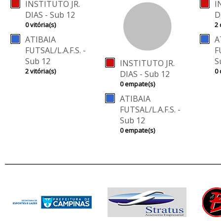
INSTITUTO JR.
I
DIAS - Sub 12
D
0 vitória(s)
2 
ATIBAIA
A
FUTSAL/L.A.F.S. -
F
Sub 12
S
INSTITUTO JR.
2 vitória(s)
0 
DIAS - Sub 12
0 empate(s)
ATIBAIA
FUTSAL/L.A.F.S. -
Sub 12
0 empate(s)