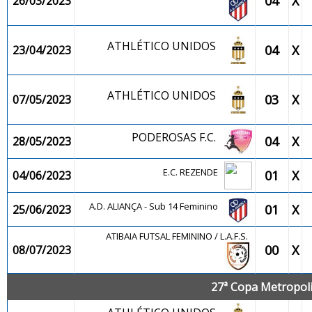
04
X
26/03/2023
ATHLÉTICO UNIDOS
04
X
23/04/2023
ATHLÉTICO UNIDOS
03
X
07/05/2023
PODEROSAS F.C.
04
X
28/05/2023
E.C. REZENDE
01
X
04/06/2023
A.D. ALIANÇA - Sub 14 Feminino
01
X
25/06/2023
ATIBAIA FUTSAL FEMININO / L.A.F.S.
00
X
08/07/2023
27ª Copa Metropolit