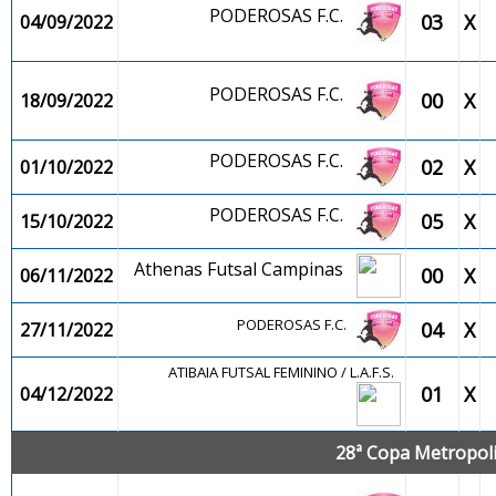
PODEROSAS F.C.
03
X
04/09/2022
PODEROSAS F.C.
00
X
18/09/2022
PODEROSAS F.C.
02
X
01/10/2022
PODEROSAS F.C.
05
X
15/10/2022
Athenas Futsal Campinas
00
X
06/11/2022
PODEROSAS F.C.
04
X
27/11/2022
ATIBAIA FUTSAL FEMININO / L.A.F.S.
01
X
04/12/2022
28ª Copa Metropolit