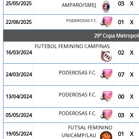
03
X
25/05/2025
AMPARO/SMEJ
PODEROSAS F.C.
01
X
22/06/2025
29ª Copa Metropolit
FUTEBOL FEMININO CAMPINAS
02
X
16/03/2024
PODEROSAS F.C.
07
X
24/03/2024
PODEROSAS F.C.
00
X
13/04/2024
PODEROSAS F.C.
03
X
05/05/2024
FUTSAL FEMININO
01
X
19/05/2024
UNICAMP/LAU