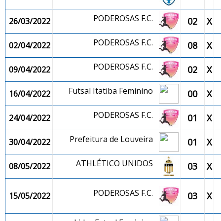
PODEROSAS F.C.
02
X
26/03/2022
PODEROSAS F.C.
08
X
02/04/2022
PODEROSAS F.C.
02
X
09/04/2022
Futsal Itatiba Feminino
00
X
16/04/2022
PODEROSAS F.C.
01
X
24/04/2022
Prefeitura de Louveira
01
X
30/04/2022
ATHLÉTICO UNIDOS
03
X
08/05/2022
PODEROSAS F.C.
03
X
15/05/2022