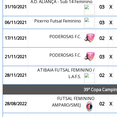
A.D. ALIANÇA - Sub 14 Feminino
03
X
31/10/2021
Picerno Futsal Feminino
03
X
06/11/2021
PODEROSAS F.C.
02
X
17/11/2021
PODEROSAS F.C.
03
X
21/11/2021
ATIBAIA FUTSAL FEMININO /
02
X
28/11/2021
L.A.F.S.
39ª Copa Campina
FUTSAL FEMININO
02
X
28/08/2022
AMPARO/SMEJ