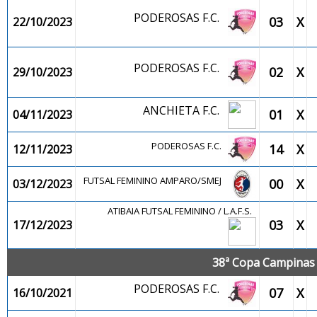
PODEROSAS F.C.
03
X
22/10/2023
PODEROSAS F.C.
02
X
29/10/2023
ANCHIETA F.C.
01
X
04/11/2023
PODEROSAS F.C.
14
X
12/11/2023
FUTSAL FEMININO AMPARO/SMEJ
00
X
03/12/2023
ATIBAIA FUTSAL FEMININO / L.A.F.S.
03
X
17/12/2023
38ª Copa Campinas d
PODEROSAS F.C.
07
X
16/10/2021