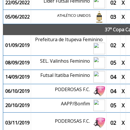
Lider Futsal Feminino
02
X
22/05/2022
ATHLÉTICO UNIDOS
03
X
05/06/2022
37ª Copa C
Prefeitura de Itupeva Feminino
02
X
01/09/2019
SEL. Valinhos Feminino
05
X
08/09/2019
Futsal Itatiba Feminino
04
X
14/09/2019
PODEROSAS F.C.
04
X
06/10/2019
AAPP/Bonfim
05
X
20/10/2019
PODEROSAS F.C.
02
X
03/11/2019