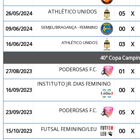
ATHLÉTICO UNIDOS
05
X
26/05/2024
SEMJEL/BRAGANÇA - FEMININO
00
X
09/06/2024
ATHLÉTICO UNIDOS
03
X
16/06/2024
40ª Copa Campina
PODEROSAS F.C.
01
X
27/08/2023
INSTITUTO JR. DIAS FEMININO
00
X
16/09/2023
PODEROSAS F.C.
05
X
23/09/2023
FUTSAL FEMININO/LEU
00
X
15/10/2023