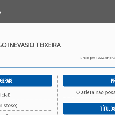
A
O INEVASIO TEIXEIRA
Link do perfil:
www.campinasf
GERAIS
P
O atleta não pos
cial)
mistoso)
TÍTULO