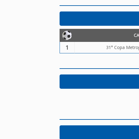
C
1
31° Copa Metrop