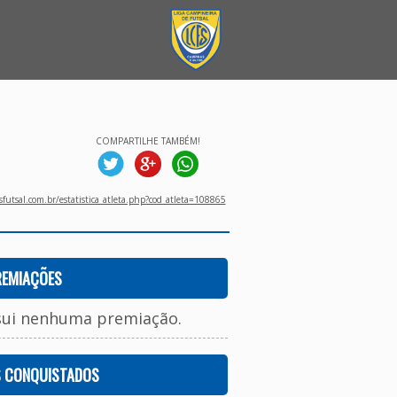
COMPARTILHE TAMBÉM!
utsal.com.br/estatistica_atleta.php?cod_atleta=108865
REMIAÇÕES
sui nenhuma premiação.
S CONQUISTADOS