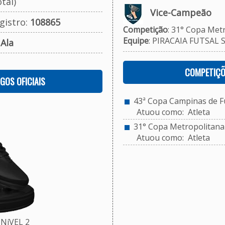
tal)
Vice-Campeão
gistro:
108865
Competição
: 31° Copa Met
Equipe
: PIRACAIA FUTSAL 
:
Ala
COMPETIÇÕ
OGOS OFICIAIS
43ª Copa Campinas de Fu
Atuou como: Atleta
31° Copa Metropolitana 
Atuou como: Atleta
NíVEL 2