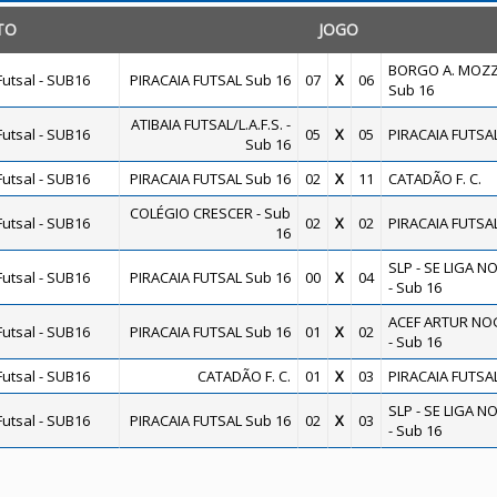
TO
JOGO
BORGO A. MOZZ
utsal - SUB16
PIRACAIA FUTSAL Sub 16
07
X
06
Sub 16
ATIBAIA FUTSAL/L.A.F.S. -
utsal - SUB16
05
X
05
PIRACAIA FUTSA
Sub 16
utsal - SUB16
PIRACAIA FUTSAL Sub 16
02
X
11
CATADÃO F. C.
COLÉGIO CRESCER - Sub
utsal - SUB16
02
X
02
PIRACAIA FUTSA
16
SLP - SE LIGA N
utsal - SUB16
PIRACAIA FUTSAL Sub 16
00
X
04
- Sub 16
ACEF ARTUR NO
utsal - SUB16
PIRACAIA FUTSAL Sub 16
01
X
02
- Sub 16
utsal - SUB16
CATADÃO F. C.
01
X
03
PIRACAIA FUTSA
SLP - SE LIGA N
utsal - SUB16
PIRACAIA FUTSAL Sub 16
02
X
03
- Sub 16