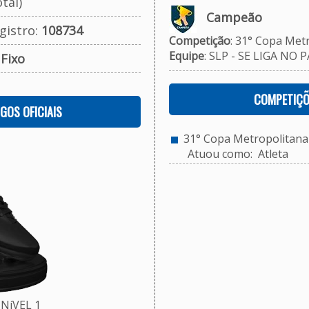
tal)
Campeão
gistro:
108734
Competição
: 31° Copa Met
Equipe
: SLP - SE LIGA NO P
:
Fixo
COMPETIÇÕ
OGOS OFICIAIS
31° Copa Metropolitana 
Atuou como: Atleta
NíVEL 1