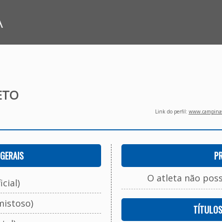
A
IETO
Link do perfil:
www.campinasf
GERAIS
P
O atleta não pos
cial)
mistoso)
TÍTULO