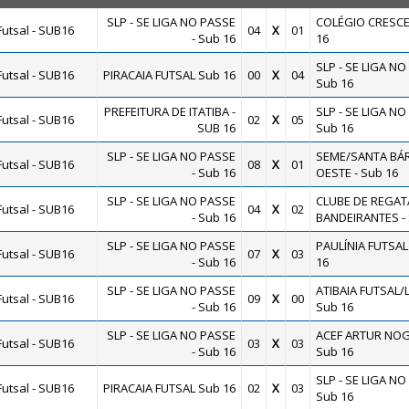
SLP - SE LIGA NO PASSE
COLÉGIO CRESCE
utsal - SUB16
04
X
01
- Sub 16
16
SLP - SE LIGA NO
utsal - SUB16
PIRACAIA FUTSAL Sub 16
00
X
04
Sub 16
PREFEITURA DE ITATIBA -
SLP - SE LIGA NO
utsal - SUB16
02
X
05
SUB 16
Sub 16
SLP - SE LIGA NO PASSE
SEME/SANTA BÁ
utsal - SUB16
08
X
01
- Sub 16
OESTE - Sub 16
SLP - SE LIGA NO PASSE
CLUBE DE REGAT
utsal - SUB16
04
X
02
- Sub 16
BANDEIRANTES - 
SLP - SE LIGA NO PASSE
PAULÍNIA FUTSAL
utsal - SUB16
07
X
03
- Sub 16
16
SLP - SE LIGA NO PASSE
ATIBAIA FUTSAL/L.
utsal - SUB16
09
X
00
- Sub 16
Sub 16
SLP - SE LIGA NO PASSE
ACEF ARTUR NOG
utsal - SUB16
03
X
03
- Sub 16
Sub 16
SLP - SE LIGA NO
utsal - SUB16
PIRACAIA FUTSAL Sub 16
02
X
03
Sub 16