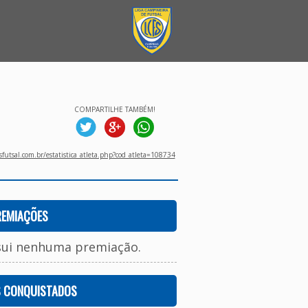
COMPARTILHE TAMBÉM!
utsal.com.br/estatistica_atleta.php?cod_atleta=108734
REMIAÇÕES
sui nenhuma premiação.
S CONQUISTADOS