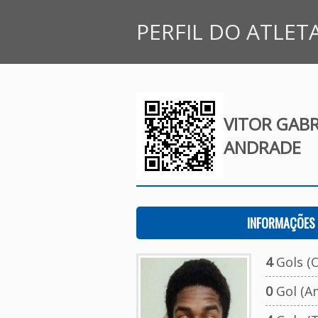
PERFIL DO ATLET
VITOR GABR
ANDRADE
INFORMAÇÕES 
4
Gols (O
0
Gol (A