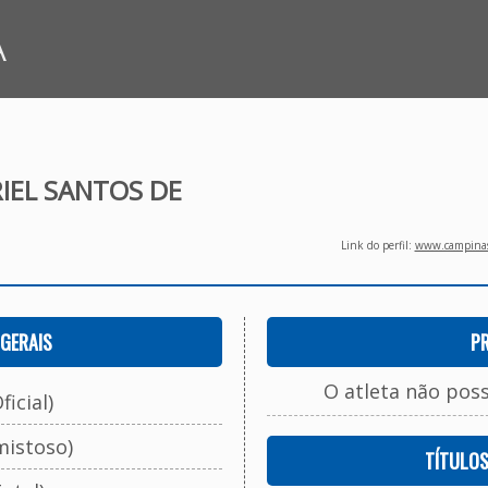
A
IEL SANTOS DE
Link do perfil:
www.campinasf
GERAIS
P
O atleta não pos
ficial)
mistoso)
TÍTULO