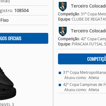
otal)
Terceiro Colocad
gistro:
108504
Competição
: 31° Copa Met
Equipe
: CLUBE DE REGATA
:
Fixo
Terceiro Colocad
OGOS OFICIAIS
Competição
: 42ª Copa Camp
Equipe
: PIRACAIA FUTSAL 
COMPETIÇÕ
31° Copa Metropolitana 
Atuou como: Atleta
42ª Copa Campinas de Fu
Atuou como: Atleta
NíVEL 3