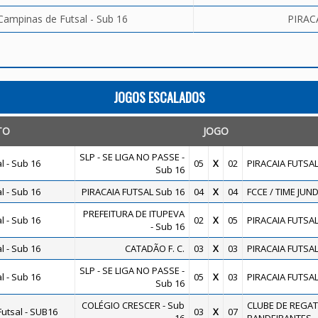
Campinas de Futsal - Sub 16
PIRAC
JOGOS ESCALADOS
TO
JOGO
SLP - SE LIGA NO PASSE -
 - Sub 16
05
X
02
PIRACAIA FUTSAL
Sub 16
 - Sub 16
PIRACAIA FUTSAL Sub 16
04
X
04
FCCE / TIME JUND
PREFEITURA DE ITUPEVA
 - Sub 16
02
X
05
PIRACAIA FUTSAL
- Sub 16
 - Sub 16
CATADÃO F. C.
03
X
03
PIRACAIA FUTSAL
SLP - SE LIGA NO PASSE -
 - Sub 16
05
X
03
PIRACAIA FUTSAL
Sub 16
COLÉGIO CRESCER - Sub
CLUBE DE REGA
utsal - SUB16
03
X
07