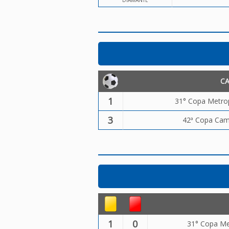
DIAMANTE
C
1
31° Copa Metrop
3
42ª Copa Camp
1
0
31° Copa Me