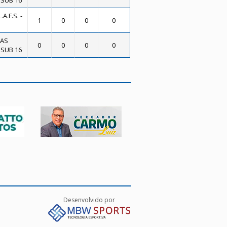
 SUB 16
A.F.S. -
1
0
0
0
TAS
0
0
0
0
 SUB 16
Desenvolvido por