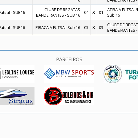
16
BANDEIRANTES -
CLUBE DE REGATAS
ATIBAIA FUTSAL/L.
utsal - SUB16
04
X
01
BANDEIRANTES - SUB 16
Sub 16
CLUBE DE REGA
utsal - SUB16
PIRACAIA FUTSAL Sub 16
05
X
03
BANDEIRANTES -
PARCEIROS