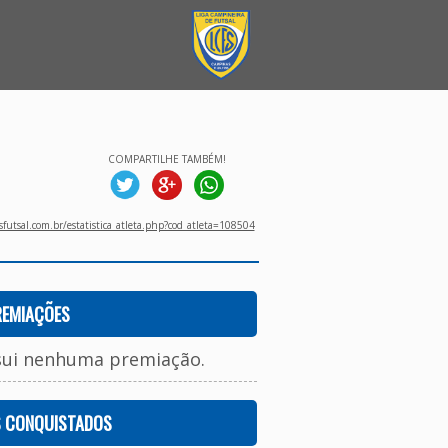
COMPARTILHE TAMBÉM!
utsal.com.br/estatistica_atleta.php?cod_atleta=108504
REMIAÇÕES
sui nenhuma premiação.
S CONQUISTADOS