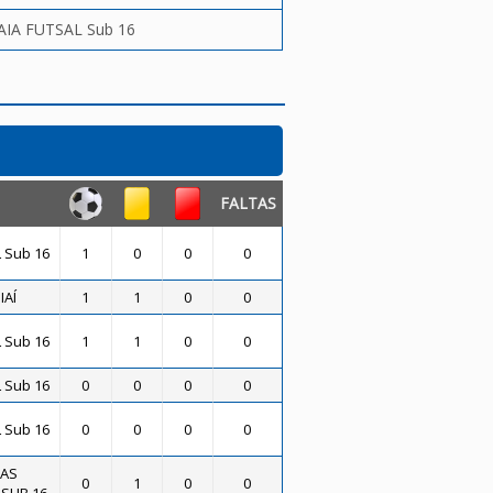
AIA FUTSAL Sub 16
FALTAS
 Sub 16
1
0
0
0
IAÍ
1
1
0
0
 Sub 16
1
1
0
0
 Sub 16
0
0
0
0
 Sub 16
0
0
0
0
TAS
0
1
0
0