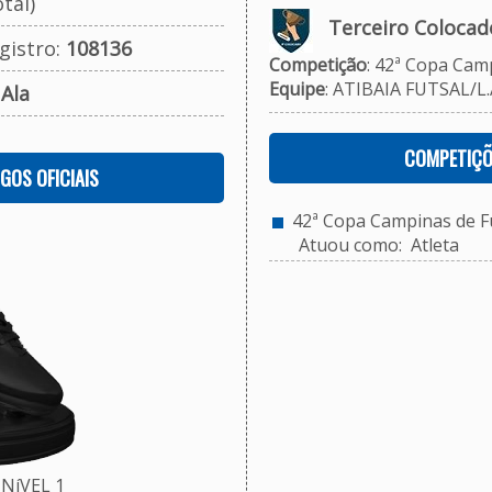
tal)
Terceiro Colocad
gistro:
108136
Competição
: 42ª Copa Camp
Equipe
: ATIBAIA FUTSAL/L.A
:
Ala
COMPETIÇÕ
OGOS OFICIAIS
42ª Copa Campinas de Fu
Atuou como: Atleta
NíVEL 1