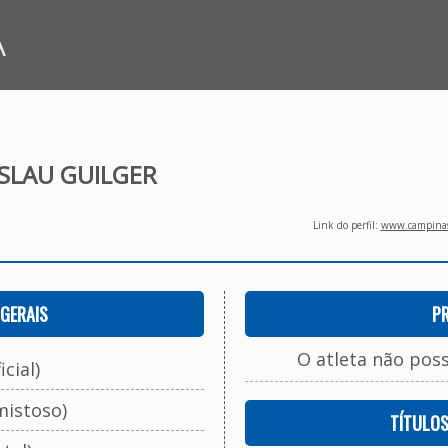
A
SLAU GUILGER
Link do perfil:
www.campinasf
GERAIS
P
O atleta não pos
cial)
mistoso)
TÍTULO