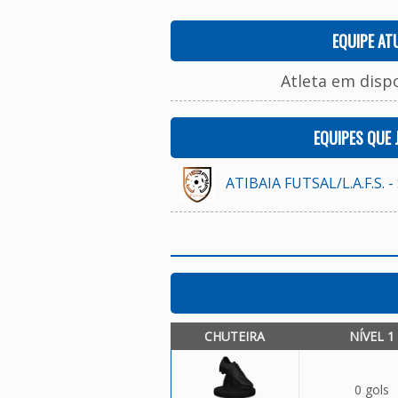
EQUIPE AT
Atleta em disp
EQUIPES QUE
ATIBAIA FUTSAL/L.A.F.S. -
CHUTEIRA
NÍVEL 1
0 gols