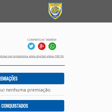
COMPARTILHE TAMBÉM!
utsal.com.br/estatistica_atleta.php?cod_atleta=108136
REMIAÇÕES
sui nenhuma premiação.
S CONQUISTADOS