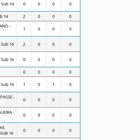
 Sub 14
0
0
0
0
b 14
2
0
0
0
ANO -
1
0
0
0
 Sub 16
2
0
0
0
 Sub 16
0
0
0
0
0
0
0
0
 Sub 16
1
0
1
0
 PASSE -
0
0
0
0
UEIRA -
0
0
0
0
AS
0
0
0
0
 SUB 16