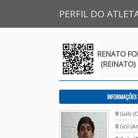
PERFIL DO ATLET
RENATO FO
(REINATO)
INFORMAÇÕES 
9
Gols (O
0
Gol (A