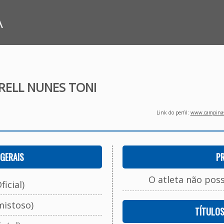
A
RELL NUNES TONI
Link do perfil:
www.campinasf
GERAIS
P
O atleta não pos
ficial)
mistoso)
TÍTULO