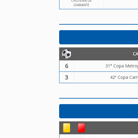
CHUTEIRA DE
DIAMANTE
C
6
31° Copa Metrop
3
42ª Copa Camp