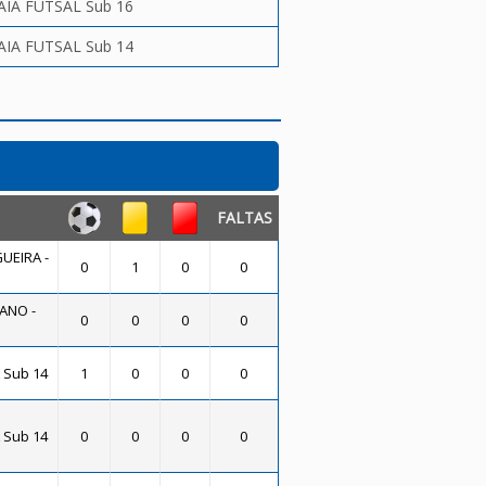
AIA FUTSAL Sub 16
AIA FUTSAL Sub 14
FALTAS
UEIRA -
0
1
0
0
ANO -
0
0
0
0
 Sub 14
1
0
0
0
 Sub 14
0
0
0
0