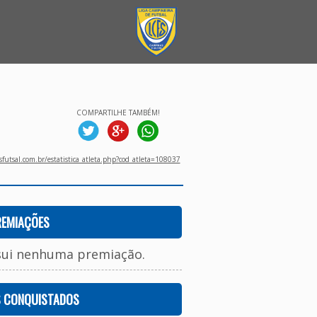
COMPARTILHE TAMBÉM!
utsal.com.br/estatistica_atleta.php?cod_atleta=108037
REMIAÇÕES
sui nenhuma premiação.
S CONQUISTADOS