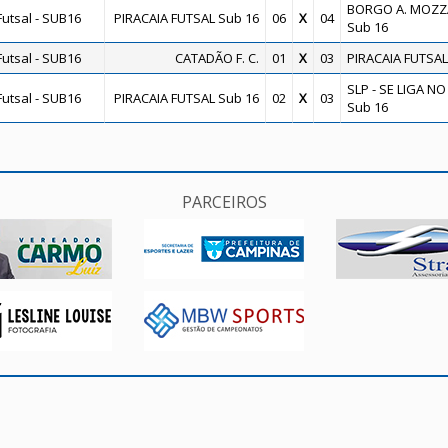
BORGO A. MOZZ
utsal - SUB16
PIRACAIA FUTSAL Sub 16
06
X
04
Sub 16
utsal - SUB16
CATADÃO F. C.
01
X
03
PIRACAIA FUTSAL
SLP - SE LIGA NO
utsal - SUB16
PIRACAIA FUTSAL Sub 16
02
X
03
Sub 16
PARCEIROS