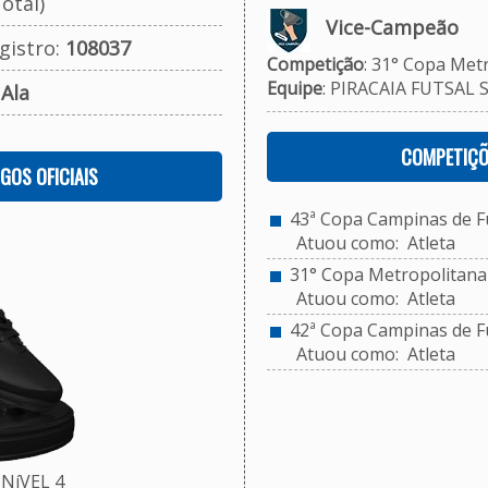
otal)
Vice-Campeão
gistro:
108037
Competição
: 31° Copa Met
Equipe
: PIRACAIA FUTSAL 
:
Ala
COMPETIÇÕ
OGOS OFICIAIS
43ª Copa Campinas de Fu
Atuou como: Atleta
31° Copa Metropolitana 
Atuou como: Atleta
42ª Copa Campinas de Fu
Atuou como: Atleta
NíVEL 4