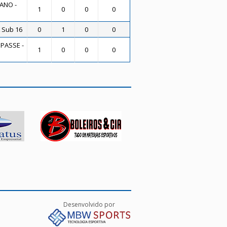
ANO -
1
0
0
0
 Sub 16
0
1
0
0
 PASSE -
1
0
0
0
Desenvolvido por