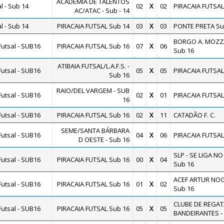
ACADEMIA DE TALENTOS
 - Sub 14
02
X
02
PIRACAIA FUTSAL
AC/ATAC - Sub - 14
 - Sub 14
PIRACAIA FUTSAL Sub 14
03
X
03
PONTE PRETA Su
BORGO A. MOZZ
utsal - SUB16
PIRACAIA FUTSAL Sub 16
07
X
06
Sub 16
ATIBAIA FUTSAL/L.A.F.S. -
utsal - SUB16
05
X
05
PIRACAIA FUTSAL
Sub 16
RAIO/DEL VARGEM - SUB
utsal - SUB16
02
X
01
PIRACAIA FUTSAL
16
utsal - SUB16
PIRACAIA FUTSAL Sub 16
02
X
11
CATADÃO F. C.
SEME/SANTA BÁRBARA
utsal - SUB16
04
X
06
PIRACAIA FUTSAL
D OESTE - Sub 16
SLP - SE LIGA NO
utsal - SUB16
PIRACAIA FUTSAL Sub 16
00
X
04
Sub 16
ACEF ARTUR NOG
utsal - SUB16
PIRACAIA FUTSAL Sub 16
01
X
02
Sub 16
CLUBE DE REGAT
utsal - SUB16
PIRACAIA FUTSAL Sub 16
05
X
05
BANDEIRANTES -