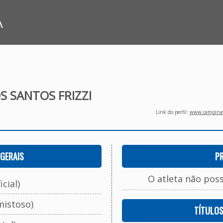
A
S SANTOS FRIZZI
Link do perfil:
www.campinasf
GERAIS
P
O atleta não pos
cial)
mistoso)
TÍTULO