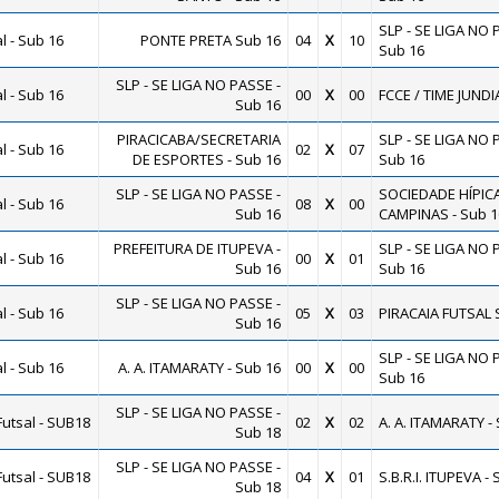
SLP - SE LIGA NO 
 - Sub 16
PONTE PRETA Sub 16
04
X
10
Sub 16
SLP - SE LIGA NO PASSE -
 - Sub 16
00
X
00
FCCE / TIME JUNDI
Sub 16
PIRACICABA/SECRETARIA
SLP - SE LIGA NO 
 - Sub 16
02
X
07
DE ESPORTES - Sub 16
Sub 16
SLP - SE LIGA NO PASSE -
SOCIEDADE HÍPIC
 - Sub 16
08
X
00
Sub 16
CAMPINAS - Sub 1
PREFEITURA DE ITUPEVA -
SLP - SE LIGA NO 
 - Sub 16
00
X
01
Sub 16
Sub 16
SLP - SE LIGA NO PASSE -
 - Sub 16
05
X
03
PIRACAIA FUTSAL 
Sub 16
SLP - SE LIGA NO 
 - Sub 16
A. A. ITAMARATY - Sub 16
00
X
00
Sub 16
SLP - SE LIGA NO PASSE -
utsal - SUB18
02
X
02
A. A. ITAMARATY -
Sub 18
SLP - SE LIGA NO PASSE -
utsal - SUB18
04
X
01
S.B.R.I. ITUPEVA -
Sub 18