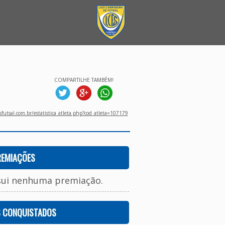
COMPARTILHE TAMBÉM!
utsal.com.br/estatistica_atleta.php?cod_atleta=107179
REMIAÇÕES
sui nenhuma premiação.
S CONQUISTADOS