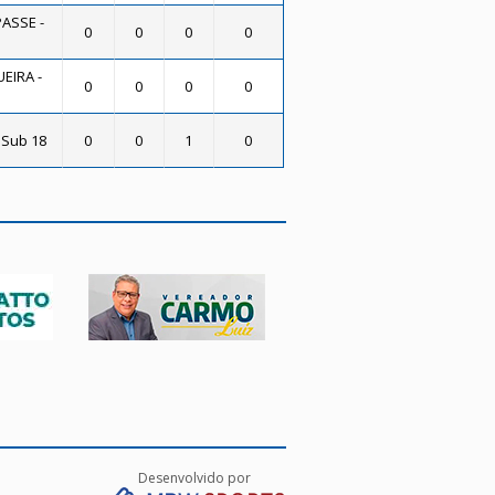
PASSE -
0
0
0
0
EIRA -
0
0
0
0
 Sub 18
0
0
1
0
Desenvolvido por