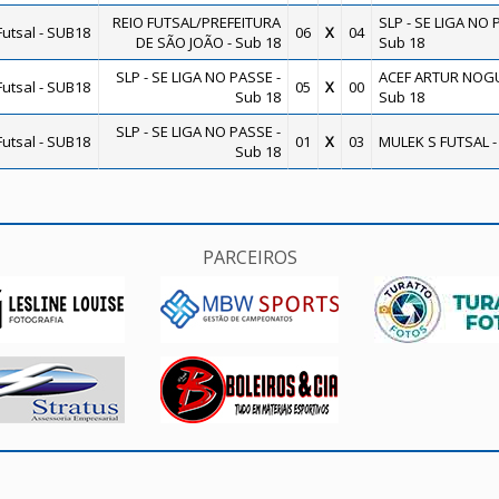
REIO FUTSAL/PREFEITURA
SLP - SE LIGA NO 
utsal - SUB18
06
X
04
DE SÃO JOÃO - Sub 18
Sub 18
SLP - SE LIGA NO PASSE -
ACEF ARTUR NOGU
utsal - SUB18
05
X
00
Sub 18
Sub 18
SLP - SE LIGA NO PASSE -
utsal - SUB18
01
X
03
MULEK S FUTSAL -
Sub 18
PARCEIROS