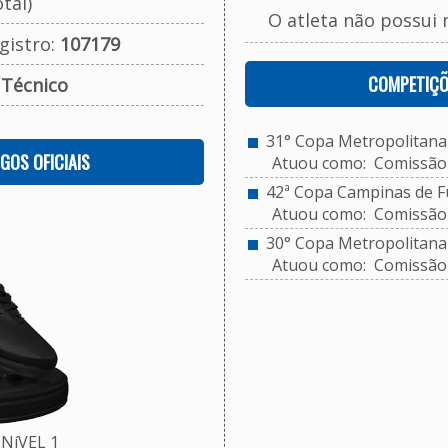
tal)
O atleta não possui 
gistro:
107179
COMPETIÇÕ
:
Técnico
31° Copa Metropolitana 
OGOS OFICIAIS
Atuou como: Comissão 
42ª Copa Campinas de Fu
Atuou como: Comissão 
30° Copa Metropolitana d
Atuou como: Comissão 
NíVEL 1