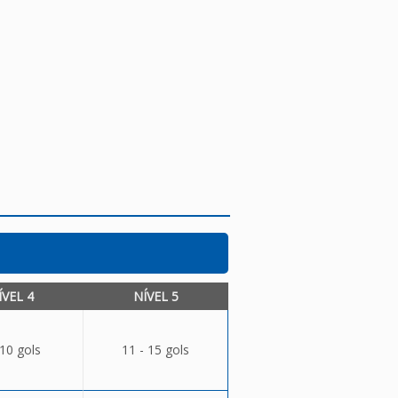
ÍVEL 4
NÍVEL 5
 10 gols
11 - 15 gols