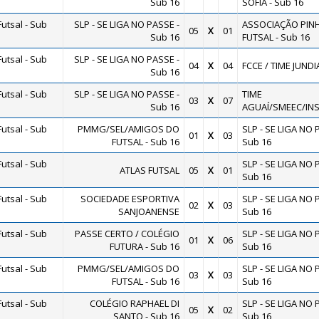
Sub 16
SOFIA - Sub 16
utsal - Sub
SLP - SE LIGA NO PASSE -
ASSOCIAÇÃO PIN
05
X
01
Sub 16
FUTSAL - Sub 16
utsal - Sub
SLP - SE LIGA NO PASSE -
04
X
04
FCCE / TIME JUNDI
Sub 16
utsal - Sub
SLP - SE LIGA NO PASSE -
TIME
03
X
07
Sub 16
AGUAÍ/SMEEC/IN
utsal - Sub
PMMG/SEL/AMIGOS DO
SLP - SE LIGA NO 
01
X
03
FUTSAL - Sub 16
Sub 16
utsal - Sub
SLP - SE LIGA NO 
ATLAS FUTSAL
05
X
01
Sub 16
utsal - Sub
SOCIEDADE ESPORTIVA
SLP - SE LIGA NO 
02
X
03
SANJOANENSE
Sub 16
utsal - Sub
PASSE CERTO / COLÉGIO
SLP - SE LIGA NO 
01
X
06
FUTURA - Sub 16
Sub 16
utsal - Sub
PMMG/SEL/AMIGOS DO
SLP - SE LIGA NO 
03
X
03
FUTSAL - Sub 16
Sub 16
utsal - Sub
COLÉGIO RAPHAEL DI
SLP - SE LIGA NO 
05
X
02
SANTO - Sub 16
Sub 16