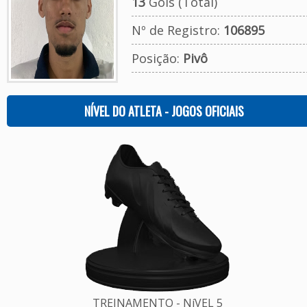
13
Gols (Total)
Nº de Registro:
106895
Posição:
Pivô
NÍVEL DO ATLETA - JOGOS OFICIAIS
TREINAMENTO - NíVEL 5