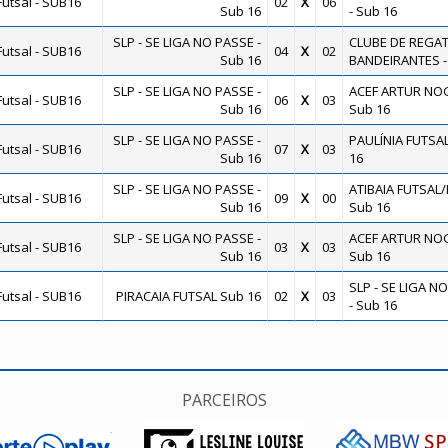
utsal - SUB16
02
X
06
Sub 16
- Sub 16
SLP - SE LIGA NO PASSE -
CLUBE DE REGA
utsal - SUB16
04
X
02
Sub 16
BANDEIRANTES -
SLP - SE LIGA NO PASSE -
ACEF ARTUR NOG
utsal - SUB16
06
X
03
Sub 16
Sub 16
SLP - SE LIGA NO PASSE -
PAULÍNIA FUTSAL
utsal - SUB16
07
X
03
Sub 16
16
SLP - SE LIGA NO PASSE -
ATIBAIA FUTSAL/L.
utsal - SUB16
09
X
00
Sub 16
Sub 16
SLP - SE LIGA NO PASSE -
ACEF ARTUR NOG
utsal - SUB16
03
X
03
Sub 16
Sub 16
SLP - SE LIGA N
utsal - SUB16
PIRACAIA FUTSAL Sub 16
02
X
03
- Sub 16
PARCEIROS