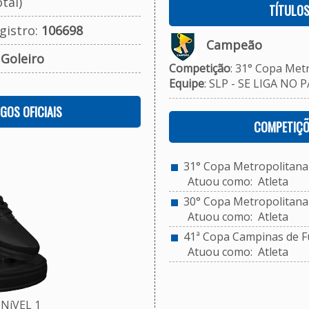
tal)
TÍTULO
gistro:
106698
Campeão
:
Goleiro
Competição
: 31° Copa Met
Equipe
: SLP - SE LIGA NO P
OGOS OFICIAIS
COMPETIÇÕ
31° Copa Metropolitana 
Atuou como: Atleta
30° Copa Metropolitana d
Atuou como: Atleta
41ª Copa Campinas de Fu
Atuou como: Atleta
NíVEL 1