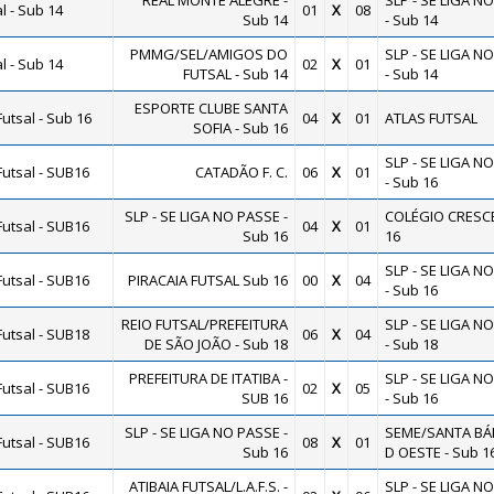
REAL MONTE ALEGRE -
SLP - SE LIGA N
 - Sub 14
01
X
08
Sub 14
- Sub 14
PMMG/SEL/AMIGOS DO
SLP - SE LIGA N
 - Sub 14
02
X
01
FUTSAL - Sub 14
- Sub 14
ESPORTE CLUBE SANTA
utsal - Sub 16
04
X
01
ATLAS FUTSAL
SOFIA - Sub 16
SLP - SE LIGA N
utsal - SUB16
CATADÃO F. C.
06
X
01
- Sub 16
SLP - SE LIGA NO PASSE -
COLÉGIO CRESCE
utsal - SUB16
04
X
01
Sub 16
16
SLP - SE LIGA N
utsal - SUB16
PIRACAIA FUTSAL Sub 16
00
X
04
- Sub 16
REIO FUTSAL/PREFEITURA
SLP - SE LIGA N
utsal - SUB18
06
X
04
DE SÃO JOÃO - Sub 18
- Sub 18
PREFEITURA DE ITATIBA -
SLP - SE LIGA N
utsal - SUB16
02
X
05
SUB 16
- Sub 16
SLP - SE LIGA NO PASSE -
SEME/SANTA BÁ
utsal - SUB16
08
X
01
Sub 16
D OESTE - Sub 1
ATIBAIA FUTSAL/L.A.F.S. -
SLP - SE LIGA N