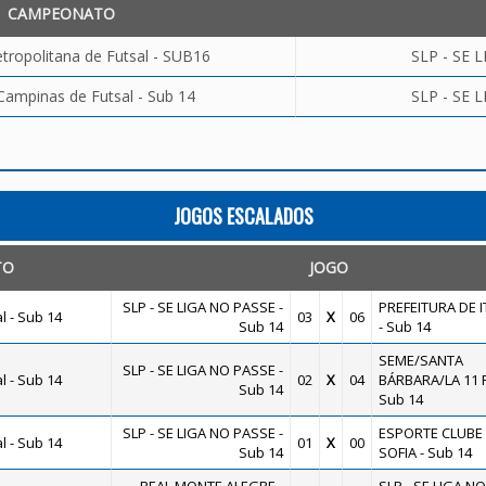
CAMPEONATO
tropolitana de Futsal - SUB16
SLP - SE 
Campinas de Futsal - Sub 14
SLP - SE 
JOGOS ESCALADOS
TO
JOGO
SLP - SE LIGA NO PASSE -
PREFEITURA DE 
 - Sub 14
03
X
06
Sub 14
- Sub 14
SEME/SANTA
SLP - SE LIGA NO PASSE -
 - Sub 14
02
X
04
BÁRBARA/LA 11 
Sub 14
Sub 14
SLP - SE LIGA NO PASSE -
ESPORTE CLUBE
 - Sub 14
01
X
00
Sub 14
SOFIA - Sub 14