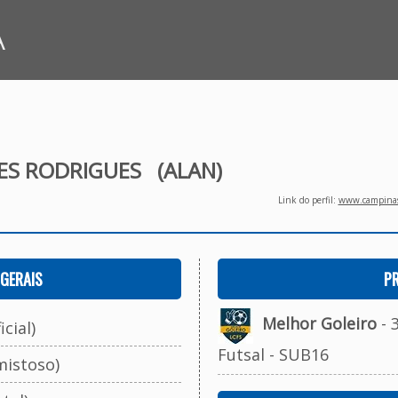
A
ES RODRIGUES
(ALAN)
Link do perfil:
www.campinasf
GERAIS
P
Melhor Goleiro
- 
cial)
Futsal - SUB16
mistoso)