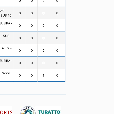
0
0
0
0
TAS
0
0
0
0
 SUB 16
UEIRA -
0
0
0
0
 - SUB
0
0
0
0
A.F.S. -
0
0
0
0
UEIRA -
0
0
0
0
O PASSE
0
0
1
0