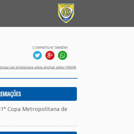
COMPARTILHE TAMBÉM!
utsal.com.br/estatistica_atleta.php?cod_atleta=106698
REMIAÇÕES
31° Copa Metropolitana de