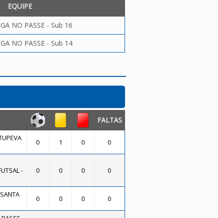
EQUIPE
LIGA NO PASSE - Sub 16
LIGA NO PASSE - Sub 14
FALTAS
ITUPEVA
0
1
0
0
FUTSAL -
0
0
0
0
 SANTA
0
0
0
0