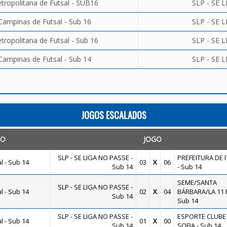
tropolitana de Futsal - SUB16
SLP - SE 
Campinas de Futsal - Sub 16
SLP - SE 
ropolitana de Futsal - Sub 16
SLP - SE 
Campinas de Futsal - Sub 14
SLP - SE 
JOGOS ESCALADOS
TO
JOGO
SLP - SE LIGA NO PASSE -
PREFEITURA DE 
 - Sub 14
03
X
06
Sub 14
- Sub 14
SEME/SANTA
SLP - SE LIGA NO PASSE -
 - Sub 14
02
X
04
BÁRBARA/LA 11 
Sub 14
Sub 14
SLP - SE LIGA NO PASSE -
ESPORTE CLUBE
 - Sub 14
01
X
00
Sub 14
SOFIA - Sub 14