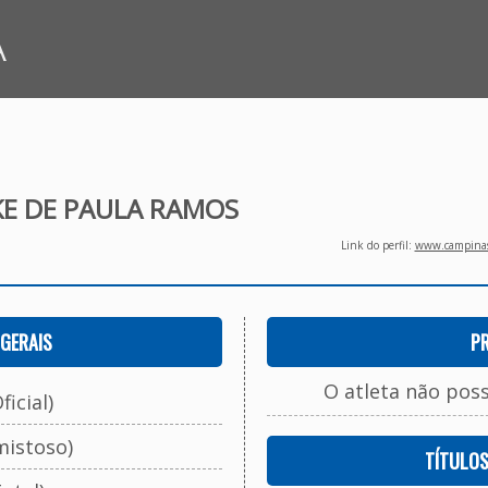
A
KE DE PAULA RAMOS
Link do perfil:
www.campinasf
GERAIS
P
O atleta não pos
ficial)
mistoso)
TÍTULO