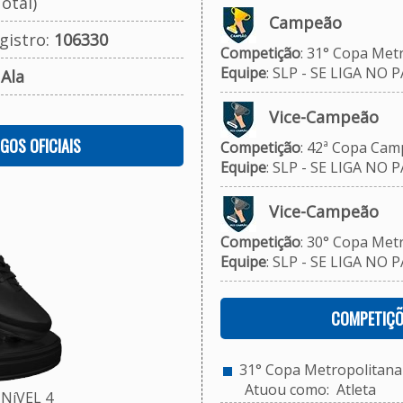
otal)
Campeão
gistro:
106330
Competição
: 31° Copa Met
Equipe
: SLP - SE LIGA NO P
:
Ala
Vice-Campeão
OGOS OFICIAIS
Competição
: 42ª Copa Camp
Equipe
: SLP - SE LIGA NO P
Vice-Campeão
Competição
: 30° Copa Metr
Equipe
: SLP - SE LIGA NO P
COMPETIÇÕ
31° Copa Metropolitana 
Atuou como: Atleta
NíVEL 4