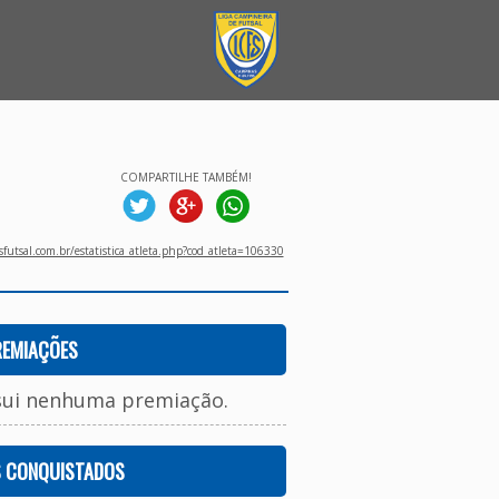
COMPARTILHE TAMBÉM!
utsal.com.br/estatistica_atleta.php?cod_atleta=106330
REMIAÇÕES
sui nenhuma premiação.
S CONQUISTADOS