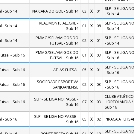
SLP - SE LIGA N
 - Sub 14
NA CARA DO GOL - Sub 14
03
X
01
- Sub 14
REAL MONTE ALEGRE -
SLP - SE LIGA N
 - Sub 14
01
X
08
Sub 14
- Sub 14
PMMG/SEL/AMIGOS DO
SLP - SE LIGA N
 - Sub 14
02
X
01
FUTSAL - Sub 14
- Sub 14
PMMG/SEL/AMIGOS DO
SLP - SE LIGA N
utsal - Sub 16
01
X
03
FUTSAL - Sub 16
- Sub 16
SLP - SE LIGA N
utsal - Sub 16
ATLAS FUTSAL
05
X
01
- Sub 16
SOCIEDADE ESPORTIVA
SLP - SE LIGA N
utsal - Sub 16
02
X
03
SANJOANENSE
- Sub 16
CLUBE ATLÉTICO
SLP - SE LIGA NO PASSE -
utsal - Sub 16
07
X
03
HORTOLÂNDIA / 
Sub 16
Sub 16
SLP - SE LIGA NO PASSE -
 - Sub 16
05
X
02
PIRACAIA FUTSA
Sub 16
SLP - SE LIGA N
 - Sub 16
PONTE PRETA Sub 16
04
X
10