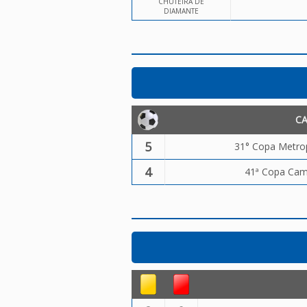
CHUTEIRA DE
DIAMANTE
C
5
31° Copa Metrop
4
41ª Copa Camp