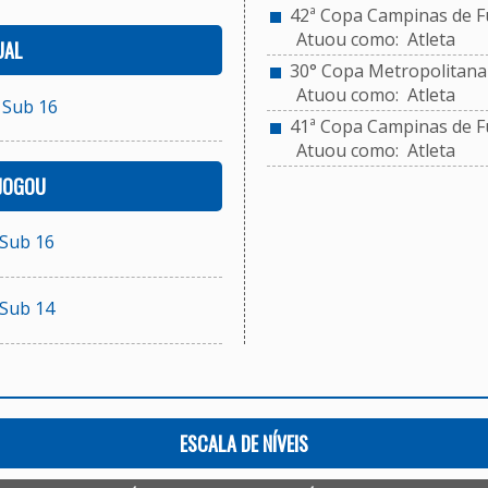
42ª Copa Campinas de Fu
Atuou como: Atleta
UAL
30° Copa Metropolitana d
Atuou como: Atleta
 Sub 16
41ª Copa Campinas de Fu
Atuou como: Atleta
 JOGOU
 Sub 16
 Sub 14
ESCALA DE NÍVEIS