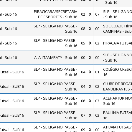
- Sub 16
PIRACICABA/SECRETARIA
SLP - SE LIGA N
 - Sub 16
02
X
07
DE ESPORTES - Sub 16
- Sub 16
SLP - SE LIGA NO PASSE -
SOCIEDADE HÍPI
 - Sub 16
08
X
00
Sub 16
CAMPINAS - Sub
SLP - SE LIGA NO PASSE -
 - Sub 16
05
X
03
PIRACAIA FUTSA
Sub 16
SLP - SE LIGA N
 - Sub 16
A. A. ITAMARATY - Sub 16
00
X
00
- Sub 16
SLP - SE LIGA NO PASSE -
COLÉGIO CRESCE
utsal - SUB16
04
X
01
Sub 16
16
SLP - SE LIGA NO PASSE -
CLUBE DE REGA
utsal - SUB16
04
X
02
Sub 16
BANDEIRANTES -
SLP - SE LIGA NO PASSE -
ACEF ARTUR NOG
utsal - SUB16
06
X
03
Sub 16
Sub 16
SLP - SE LIGA NO PASSE -
PAULÍNIA FUTSAL
utsal - SUB16
07
X
03
Sub 16
16
SLP - SE LIGA NO PASSE -
ATIBAIA FUTSAL/L.
utsal - SUB16
09
X
00