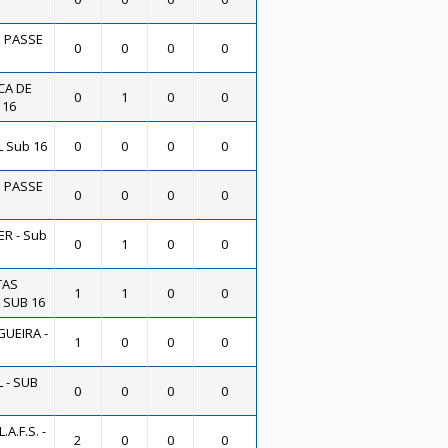
O PASSE
0
0
0
0
CA DE
0
1
0
0
 16
L Sub 16
0
0
0
0
O PASSE
0
0
0
0
R - Sub
0
1
0
0
TAS
1
1
0
0
 SUB 16
UEIRA -
1
0
0
0
 - SUB
0
0
0
0
A.F.S. -
2
0
0
0