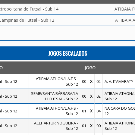
ropolitana de Futsal - Sub 14
ATIBAIA FU
Campinas de Futsal - Sub 12
ATIBAIA A
JOGOS ESCALADOS
O
JOGO
ATIBAIA ATHON/L.A.F.S -
 - Sub 12
00
X
02
A. A. ITAMARATY 
Sub 12
SEME/SANTA BÁRBARA/LA
ATIBAIA ATHON/L.
 - Sub 12
00
X
02
11 FUTSAL - Sub 12
Sub 12
ATIBAIA ATHON/L.A.F.S -
NA CARA DO GOL
 - Sub 12
01
X
04
Sub 12
12
ACEF ARTUR NOGUEIRA -
ATIBAIA ATHON/L.
 - Sub 12
01
X
00
Sub 12
Sub 12