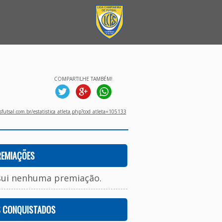
COMPARTILHE TAMBÉM!
utsal.com.br/estatistica_atleta.php?cod_atleta=105133
REMIAÇÕES
sui nenhuma premiação.
S CONQUISTADOS