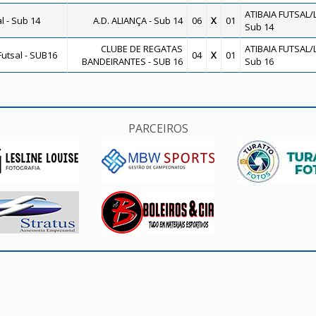
ATIBAIA FUTSAL/L.
 - Sub 14
A.D. ALIANÇA - Sub 14
06
X
01
Sub 14
CLUBE DE REGATAS
ATIBAIA FUTSAL/L.
utsal - SUB16
04
X
01
BANDEIRANTES - SUB 16
Sub 16
PARCEIROS