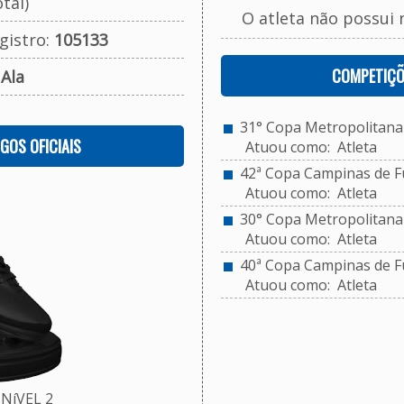
tal)
O atleta não possui 
gistro:
105133
COMPETIÇÕ
:
Ala
31° Copa Metropolitana 
OGOS OFICIAIS
Atuou como: Atleta
42ª Copa Campinas de Fu
Atuou como: Atleta
30° Copa Metropolitana d
Atuou como: Atleta
40ª Copa Campinas de Fu
Atuou como: Atleta
NíVEL 2