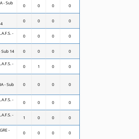
 - Sub
0
0
0
0
0
0
0
0
14
A.F.S. -
0
0
0
0
- Sub 14
0
0
0
0
A.F.S. -
0
1
0
0
A - Sub
0
0
0
0
A.F.S. -
0
0
0
0
A.F.S. -
1
0
0
0
GRE -
0
0
0
0