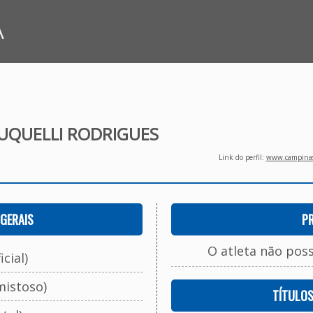
A
UQUELLI RODRIGUES
Link do perfil:
www.campinasf
GERAIS
P
O atleta não pos
cial)
mistoso)
TÍTULO