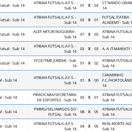
ATIBAIA FUTSAL/L.A.F.S. -
CT NANDO GRANA
utsal - Sub 14
01
X
03
Sub 14
14
ATIBAIA FUTSAL/L.A.F.S. -
FUTSAL ITATIBA
utsal - Sub 14
03
X
01
Sub 14
ACADEMY - Sub 
ACEF ARTUR NOGUEIRA -
ATIBAIA FUTSAL/L.
utsal - Sub 14
07
X
03
Sub 14
Sub 14
ATIBAIA FUTSAL/L.A.F.S. -
utsal - Sub 14
03
X
03
A. A. ITAMARATY 
Sub 14
FCCE/TIME JUNDIAÍ - Sub
ATIBAIA FUTSAL/L.
utsal - Sub 14
01
X
02
14
Sub 14
CANARINHO
ATIBAIA FUTSAL/L.A.F.S. -
 - Sub 14
01
X
00
F.C./HORTOLÂNDI
Sub 14
14
PIRACICABA/SECRETARIA
ATIBAIA FUTSAL/L.
 - Sub 14
03
X
01
DE ESPORTES - Sub 14
Sub 14
PMMG/SEL/AMIGOS DO
ATIBAIA FUTSAL/L.
 - Sub 14
08
X
05
FUTSAL - Sub 14
Sub 14
ATIBAIA FUTSAL/L.A.F.S. -
REAL MONTE ALE
 - Sub 14
04
X
05
Sub 14
Sub 14