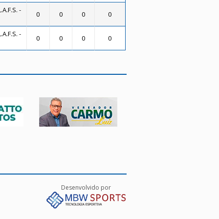
A.F.S. -
0
0
0
0
A.F.S. -
0
0
0
0
Desenvolvido por