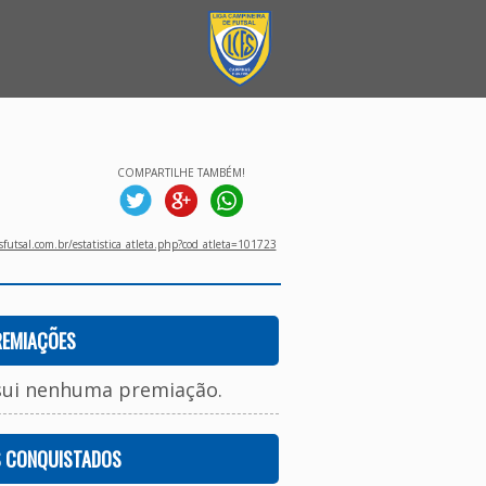
COMPARTILHE TAMBÉM!
utsal.com.br/estatistica_atleta.php?cod_atleta=101723
REMIAÇÕES
sui nenhuma premiação.
S CONQUISTADOS