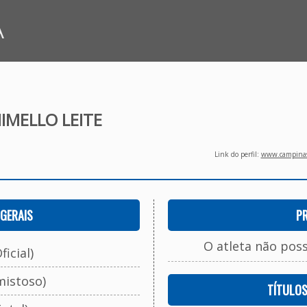
A
IMELLO LEITE
Link do perfil:
www.campinasf
GERAIS
P
O atleta não pos
ficial)
mistoso)
TÍTULO