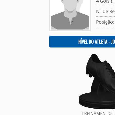
4
Gols (T
Nº de Re
Posição
NÍVEL DO ATLETA - J
TREINAMENTO - 