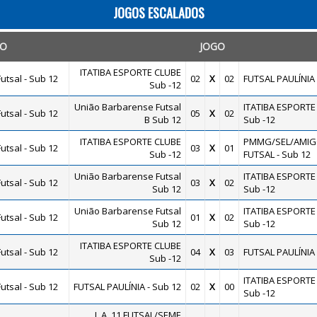
JOGOS ESCALADOS
TO
JOGO
ITATIBA ESPORTE CLUBE
utsal - Sub 12
02
X
02
FUTSAL PAULÍNIA 
Sub -12
União Barbarense Futsal
ITATIBA ESPORTE
utsal - Sub 12
05
X
02
B Sub 12
Sub -12
ITATIBA ESPORTE CLUBE
PMMG/SEL/AMIG
utsal - Sub 12
03
X
01
Sub -12
FUTSAL - Sub 12
União Barbarense Futsal
ITATIBA ESPORTE
utsal - Sub 12
03
X
02
Sub 12
Sub -12
União Barbarense Futsal
ITATIBA ESPORTE
utsal - Sub 12
01
X
02
Sub 12
Sub -12
ITATIBA ESPORTE CLUBE
utsal - Sub 12
04
X
03
FUTSAL PAULÍNIA 
Sub -12
ITATIBA ESPORTE
utsal - Sub 12
FUTSAL PAULÍNIA - Sub 12
02
X
00
Sub -12
L.A. 11 FUTSAL/SEME