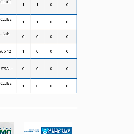
 CLUBE
1
1
0
0
 CLUBE
1
1
0
0
- Sub
0
0
0
0
Sub 12
1
0
0
0
UTSAL -
0
0
0
0
 CLUBE
1
0
0
0