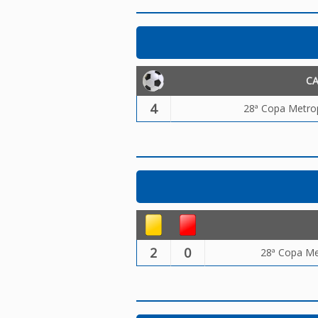
C
4
28ª Copa Metrop
2
0
28ª Copa Met