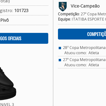
otal)
Vice-Campeão
gistro:
101723
Competição
: 27ª Copa Metr
Equipe
: ITATIBA ESPORTE 
:
Pivô
COMPETIÇÕ
OGOS OFICIAIS
28ª Copa Metropolitana d
Atuou como: Atleta
27ª Copa Metropolitana d
Atuou como: Atleta
NíVEL 3